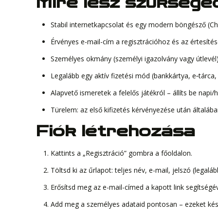
Mire lesz szüksége
Stabil internetkapcsolat és egy modern böngésző (Chr
Érvényes e-mail-cím a regisztrációhoz és az értesít
Személyes okmány (személyi igazolvány vagy útlevél
Legalább egy aktív fizetési mód (bankkártya, e‑tárca, 
Alapvető ismeretek a felelős játékról – állíts be napi/he
Türelem: az első kifizetés kérvényezése után általában
Fiók létrehozása
Kattints a „Regisztráció” gombra a főoldalon.
Töltsd ki az űrlapot: teljes név, e-mail, jelszó (legal
Erősítsd meg az e-mail-címed a kapott link segítségév
Add meg a személyes adataid pontosan – ezeket ké