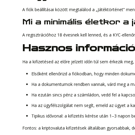
A fiók beállításai között megtalálod a „Játéktörténet” me
Mi a minimális életkor a
A regisztrációhoz 18 évesnek kell lenned, és a KYC-ellenőr
Hasznos információk
Ha a kifizetésed az előre jelzett időn túl sem érkezik meg,
Elsőként ellenőrizd a fiókodban, hogy minden dokume
Ha a dokumentumok rendben vannak, várd meg a maxim
Ha ezután sincs pénz a számládon, vedd fel a kapcsola
Ha az ügyfélszolgálat nem segít, emeld az ügyet a k
Tipikus idővonal: a kifizetés kérése után 1–3 napon
Fontos: a kriptovaluta kifizetések általában gyorsabbak, d