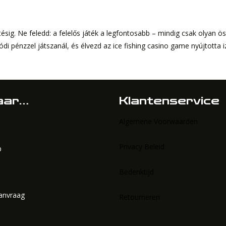
zetésig. Ne feledd: a felelős játék a legfontosabb – mindig csak olya
lódi pénzzel játszanál, és élvezd az ice fishing casino game nyújtotta
aar…
Klantenservice
Algemene Voorwaarden
Privacy Beleid
p
s
n
Bedenktijd
anvraag
soires
Retourneren
ies