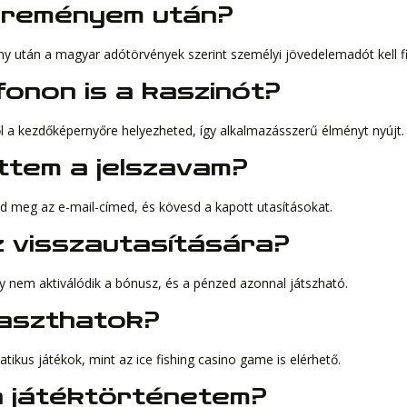
yereményem után?
 után a magyar adótörvények szerint személyi jövedelemadót kell fiz
fonon is a kaszinót?
l a kezdőképernyőre helyezheted, így alkalmazásszerű élményt nyújt.
ettem a jelszavam?
 add meg az e-mail-címed, és kövesd a kapott utasításokat.
 visszautasítására?
így nem aktiválódik a bónusz, és a pénzed azonnal játszható.
laszthatok?
tikus játékok, mint az ice fishing casino game is elérhető.
a játéktörténetem?