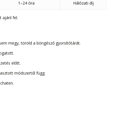
1–24 óra
Hálózati díj
ajánl fel.
ra sem megy, töröld a böngésző gyorsítótárát.
ogatott.
zetés előtt.
asztott módszertől függ.
 chaten.