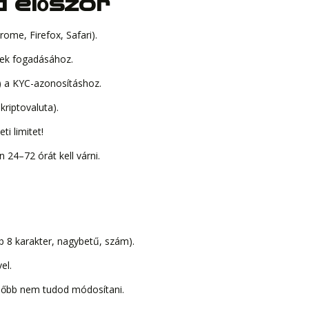
d először
ome, Firefox, Safari).
ések fogadásához.
) a KYC-azonosításhoz.
kriptovaluta).
ti limitet!
 24–72 órát kell várni.
ább 8 karakter, nagybetű, szám).
el.
sőbb nem tudod módosítani.