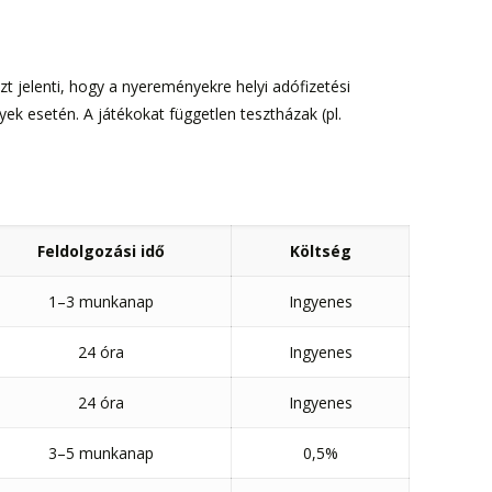
zt jelenti, hogy a nyereményekre helyi adófizetési
k esetén. A játékokat független tesztházak (pl.
Feldolgozási idő
Költség
1–3 munkanap
Ingyenes
24 óra
Ingyenes
24 óra
Ingyenes
3–5 munkanap
0,5%