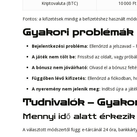
Kriptovaluta (BTC)
10 000 Ft
Fontos: a kifizetések mindig a befizetéshez használt módo
Gyakori problémák
Bejelentkezési probléma:
Ellenőrizd a jelszavad – 
A játék nem tölt be:
Frissítsd az oldalt, vagy pró
A bónusz nem jóváírható:
Olvasd el a bónusz felté
Függőben lévő kifizetés:
Ellenőrizd a fiókodban, 
A nyeremény nem jelenik meg:
Indítsd újra a ját
Tudnivalók – Gyako
Mennyi idő alatt érkezik
A választott módszertől függ: e‑tárcánál 24 óra, bankká