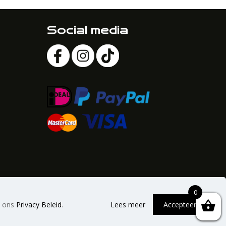
Social media
0
t ons
Privacy Beleid
.
Lees meer
Accepteer