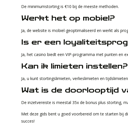
De minimumstorting is €10 bij de meeste methoden.
Werkt het op mobiel?
Ja, de website is mobiel-geoptimaliseerd en werkt als p
Is er een loyaliteitspr
Ja, het casino biedt een VIP-programma met punten en ex
Kan ik limieten instellen?
Ja, u kunt stortingslimieten, verlieslimieten en tijdslimiete
Wat is de doorlooptijd 
De inzetvereiste is meestal 35x de bonus plus storting, 
Met deze gids bent u goed voorbereid om te starten bij dit
succes!