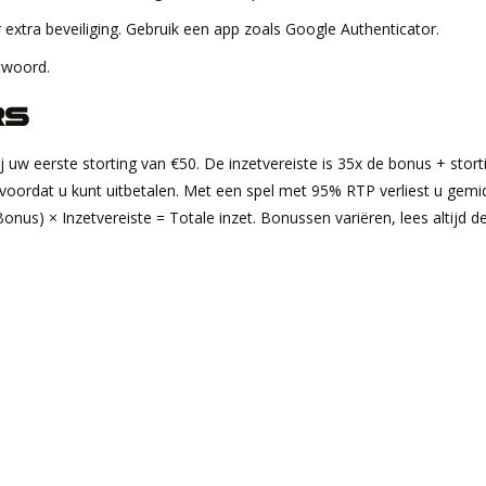
r extra beveiliging. Gebruik een app zoals Google Authenticator.
twoord.
ks
uw eerste storting van €50. De inzetvereiste is 35x de bonus + storti
voordat u kunt uitbetalen. Met een spel met 95% RTP verliest u gemid
Bonus) × Inzetvereiste = Totale inzet. Bonussen variëren, lees altijd 