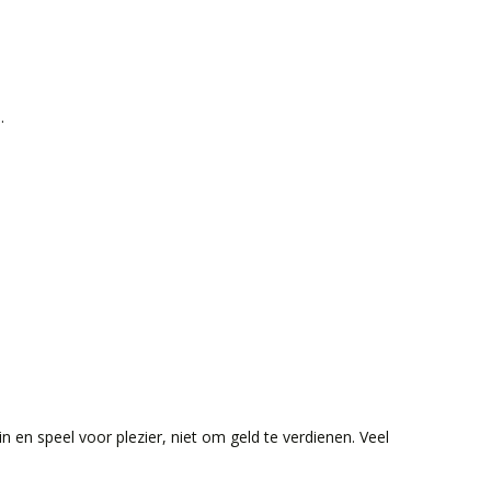
.
n en speel voor plezier, niet om geld te verdienen. Veel