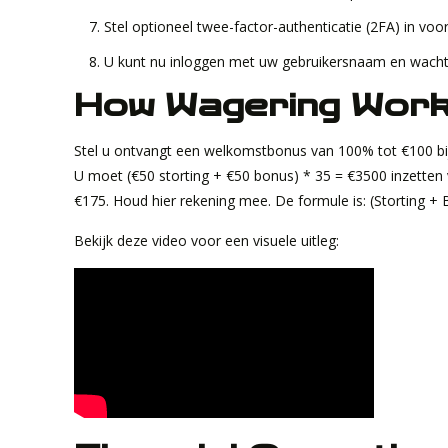
Stel optioneel twee-factor-authenticatie (2FA) in voo
U kunt nu inloggen met uw gebruikersnaam en wach
How Wagering Wor
Stel u ontvangt een welkomstbonus van 100% tot €100 bij 
U moet (€50 storting + €50 bonus) * 35 = €3500 inzetten 
€175. Houd hier rekening mee. De formule is: (Storting + 
Bekijk deze video voor een visuele uitleg: