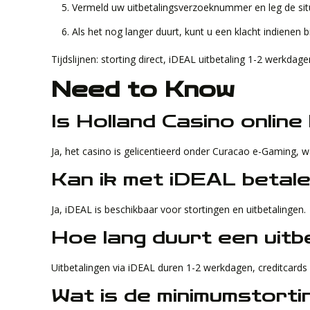
Vermeld uw uitbetalingsverzoeknummer en leg de situ
Als het nog langer duurt, kunt u een klacht indienen 
Tijdslijnen: storting direct, iDEAL uitbetaling 1-2 werkda
Need to Know
Is Holland Casino online
Ja, het casino is gelicentieerd onder Curacao e-Gaming, w
Kan ik met iDEAL betal
Ja, iDEAL is beschikbaar voor stortingen en uitbetalingen.
Hoe lang duurt een uitb
Uitbetalingen via iDEAL duren 1-2 werkdagen, creditcards
Wat is de minimumstorti