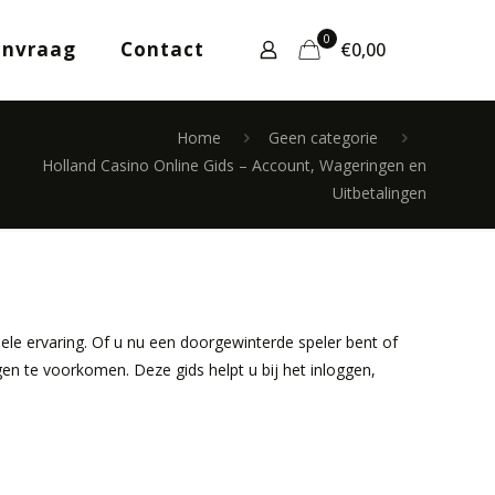
0
anvraag
Contact
€0,00
Home
Geen categorie
Holland Casino Online Gids – Account, Wageringen en
Uitbetalingen
epele ervaring. Of u nu een doorgewinterde speler bent of
gen te voorkomen. Deze gids helpt u bij het inloggen,