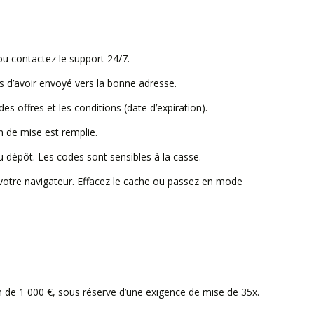
 ou contactez le support 24/7.
us d’avoir envoyé vers la bonne adresse.
es offres et les conditions (date d’expiration).
on de mise est remplie.
u dépôt. Les codes sont sensibles à la casse.
ia votre navigateur. Effacez le cache ou passez en mode
de 1 000 €, sous réserve d’une exigence de mise de 35x.