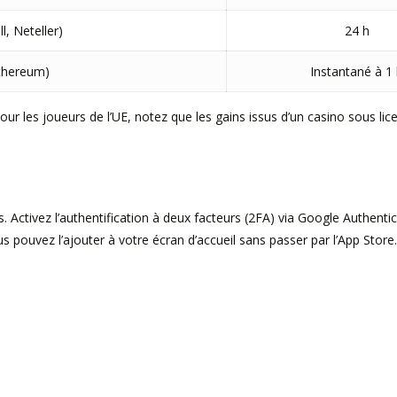
ll, Neteller)
24 h
Ethereum)
Instantané à 1
 Pour les joueurs de l’UE, notez que les gains issus d’un casino sous l
. Activez l’authentification à deux facteurs (2FA) via Google Authent
s pouvez l’ajouter à votre écran d’accueil sans passer par l’App Store