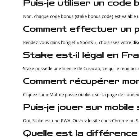
Puis-je utiliser un code
Non, chaque code bonus (stake bonus code) est valable u
Comment effectuer un p
Rendez-vous dans l’onglet « Sports », choisissez votre dis
Stake est-il légal en Fr
Stake possède une licence de Curaçao, ce qui le rend access
Comment récupérer mon
Cliquez sur « Mot de passe oublié » sur la page de connexio
Puis-je jouer sur mobile
Oui, Stake est une PWA. Ouvrez le site dans Chrome ou Saf
Quelle est la différence