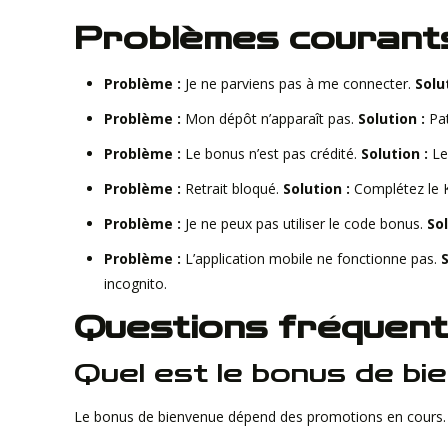
Problèmes courants
Problème :
Je ne parviens pas à me connecter.
Solu
Problème :
Mon dépôt n’apparaît pas.
Solution :
Pat
Problème :
Le bonus n’est pas crédité.
Solution :
Les
Problème :
Retrait bloqué.
Solution :
Complétez le KY
Problème :
Je ne peux pas utiliser le code bonus.
Sol
Problème :
L’application mobile ne fonctionne pas.
S
incognito.
Questions fréquen
Quel est le bonus de bi
Le bonus de bienvenue dépend des promotions en cours. 