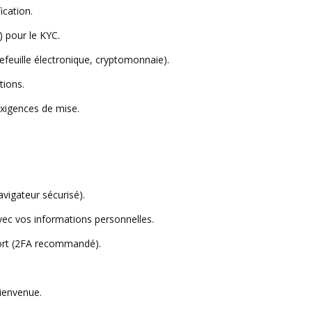
ication.
) pour le KYC.
feuille électronique, cryptomonnaie).
tions.
exigences de mise.
avigateur sécurisé).
 avec vos informations personnelles.
fort (2FA recommandé).
bienvenue.