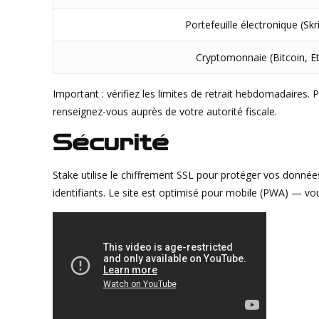
Portefeuille électronique (Skri
Cryptomonnaie (Bitcoin, 
Important : vérifiez les limites de retrait hebdomadaires.
renseignez-vous auprès de votre autorité fiscale.
Sécurité
Stake utilise le chiffrement SSL pour protéger vos données
identifiants. Le site est optimisé pour mobile (PWA) — vou