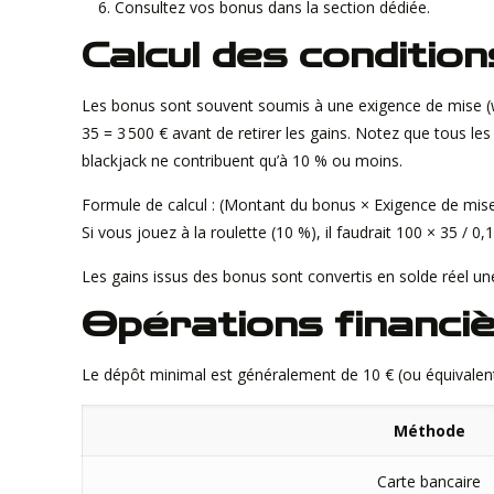
Consultez vos bonus dans la section dédiée.
Calcul des condition
Les bonus sont souvent soumis à une exigence de mise (w
35 = 3 500 € avant de retirer les gains. Notez que tous le
blackjack ne contribuent qu’à 10 % ou moins.
Formule de calcul : (Montant du bonus × Exigence de mise)
Si vous jouez à la roulette (10 %), il faudrait 100 × 35 / 0
Les gains issus des bonus sont convertis en solde réel une
Opérations financi
Le dépôt minimal est généralement de 10 € (ou équivalent e
Méthode
Carte bancaire