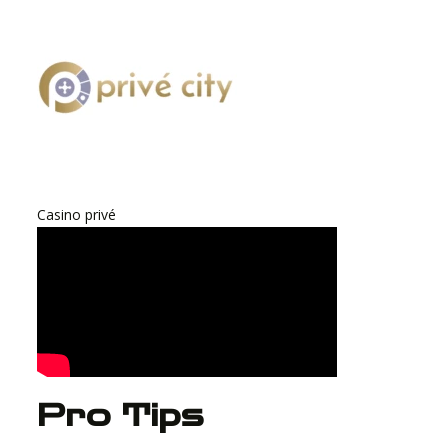
Casino privé
Pro Tips