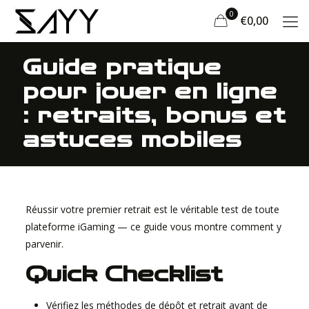
0
€0,00
Guide pratique
pour jouer en ligne
: retraits, bonus et
astuces mobiles
Réussir votre premier retrait est le véritable test de toute
plateforme iGaming — ce guide vous montre comment y
parvenir.
Quick Checklist
Vérifiez les méthodes de dépôt et retrait avant de