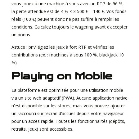
vous jouez à une machine à sous avec un RTP de 96 %,
la perte attendue est de 4 % × 3 500 € = 140 €. Vos fonds
réels (100 €) peuvent donc ne pas suffire à remplir les
conditions. Calculez toujours le wagering avant d’accepter
un bonus.
Astuce : privilégiez les jeux à fort RTP et vérifiez les
contributions (ex. : machines à sous 100 %, blackjack 10
%).
Playing on Mobile
La plateforme est optimisée pour une utilisation mobile
via un site web adaptatif (PWA). Aucune application native
n’est disponible sur les stores, mais vous pouvez ajouter
un raccourci sur l’écran d’accueil depuis votre navigateur
pour un accès rapide. Toutes les fonctionnalités (dépôts,
retraits, jeux) sont accessibles.