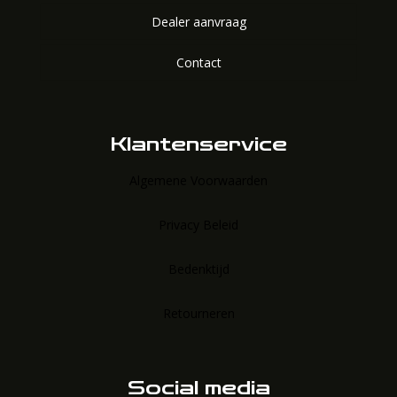
Dealer aanvraag
Accessoires
Contact
Hoodies
Caps
Klantenservice
Stickers
Algemene Voorwaarden
Wandpanelen
Privacy Beleid
Bedenktijd
Retourneren
Social media