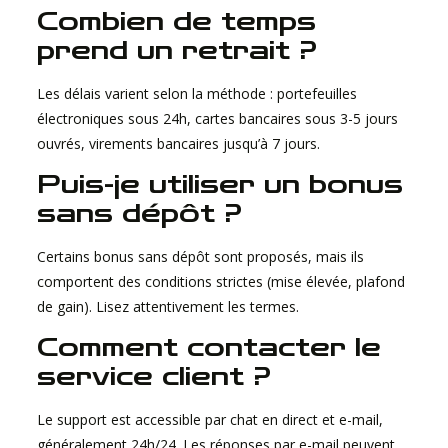
Combien de temps
prend un retrait ?
Les délais varient selon la méthode : portefeuilles
électroniques sous 24h, cartes bancaires sous 3-5 jours
ouvrés, virements bancaires jusqu’à 7 jours.
Puis-je utiliser un bonus
sans dépôt ?
Certains bonus sans dépôt sont proposés, mais ils
comportent des conditions strictes (mise élevée, plafond
de gain). Lisez attentivement les termes.
Comment contacter le
service client ?
Le support est accessible par chat en direct et e-mail,
généralement 24h/24. Les réponses par e-mail peuvent