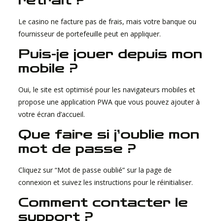
retrait ?
Le casino ne facture pas de frais, mais votre banque ou
fournisseur de portefeuille peut en appliquer.
Puis-je jouer depuis mon
mobile ?
Oui, le site est optimisé pour les navigateurs mobiles et
propose une application PWA que vous pouvez ajouter à
votre écran d’accueil.
Que faire si j’oublie mon
mot de passe ?
Cliquez sur “Mot de passe oublié” sur la page de
connexion et suivez les instructions pour le réinitialiser.
Comment contacter le
support ?