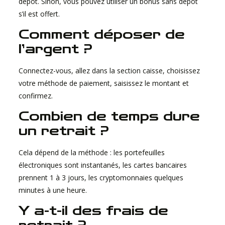
dépôt. Sinon, vous pouvez utiliser un bonus sans dépôt
s’il est offert.
Comment déposer de
l’argent ?
Connectez-vous, allez dans la section caisse, choisissez
votre méthode de paiement, saisissez le montant et
confirmez.
Combien de temps dure
un retrait ?
Cela dépend de la méthode : les portefeuilles
électroniques sont instantanés, les cartes bancaires
prennent 1 à 3 jours, les cryptomonnaies quelques
minutes à une heure.
Y a-t-il des frais de