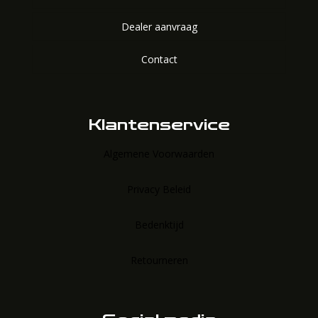
Dealer aanvraag
Accessoires
Contact
Hoodies
Caps
Klantenservice
Stickers
Algemene Voorwaarden
Wandpanelen
Privacy Beleid
Bedenktijd
Retourneren