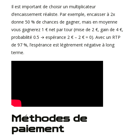
Il est important de choisir un multiplicateur
d’encaissement réaliste. Par exemple, encaisser à 2x
donne 50 % de chances de gagner, mais en moyenne
vous gagnerez 1 € net par tour (mise de 2 €, gain de 4 €,
probabilité 0.5 → espérance 2 € – 2 € = 0). Avec un RTP
de 97 %, l’espérance est légèrement négative à long
terme.
Méthodes de
paiement