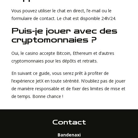
Vous pouvez utiliser le chat en direct, l’e-mail ou le
formulaire de contact. Le chat est disponible 24h/24.
Puis-je jouer avec des
cryptomonnaies ?
Oui, le casino accepte Bitcoin, Ethereum et d’autres
cryptomonnaies pour les dépôts et retraits.
En suivant ce guide, vous serez prêt à profiter de
l’expérience JetX en toute sérénité. N’oubliez pas de jouer
de manière responsable et de fixer des limites de mise et
de temps. Bonne chance !
Contact
Bandenaxi