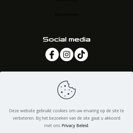
Retourneren
Social media
Deze website gebruikt cookies om uw ervaring op de site te
verbeteren. Bij het bezoeken van de site gaat u akkoord
met ons
Privacy Beleid
.