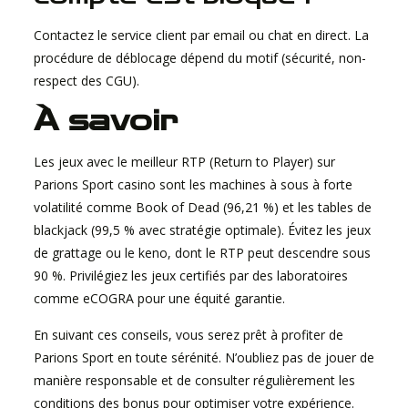
Contactez le service client par email ou chat en direct. La
procédure de déblocage dépend du motif (sécurité, non-
respect des CGU).
À savoir
Les jeux avec le meilleur RTP (Return to Player) sur
Parions Sport casino sont les machines à sous à forte
volatilité comme Book of Dead (96,21 %) et les tables de
blackjack (99,5 % avec stratégie optimale). Évitez les jeux
de grattage ou le keno, dont le RTP peut descendre sous
90 %. Privilégiez les jeux certifiés par des laboratoires
comme eCOGRA pour une équité garantie.
En suivant ces conseils, vous serez prêt à profiter de
Parions Sport en toute sérénité. N’oubliez pas de jouer de
manière responsable et de consulter régulièrement les
conditions des bonus pour optimiser votre expérience.