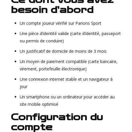
Ce dont vous avez
besoin d’abord
Un compte joueur vérifié sur Parions Sport
Une pièce d’identité valide (carte d’identité, passeport
ou permis de conduire)
Un justificatif de domicile de moins de 3 mois
Un moyen de paiement compatible (carte bancaire,
virement, portefeuille électronique)
Une connexion internet stable et un navigateur à
jour
Un smartphone ou un ordinateur pour accéder au
site mobile optimisé
Configuration du
compte