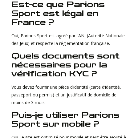
Est-ce que Parions
Sport est légal en
France ?
Oui, Parions Sport est agréé par l’ANJ (Autorité Nationale
des Jeux) et respecte la réglementation française.
Quels documents sont
nécessaires pour la
vérification KYC ?
Vous devez fournir une pièce d’identité (carte d’identité,
passeport ou permis) et un justificatif de domicile de
moins de 3 mois.
Puis-je utiliser Parions
Sport sur mobile ?
Oui, le site est optimisé pour mobile et peut être ajouté à