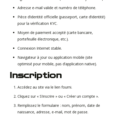
Adresse e-mail valide et numéro de téléphone.
Pièce d’identité officielle (passeport, carte d’identité)
pour la vérification KYC.
Moyen de paiement accepté (carte bancaire,
portefeuille électronique, etc.).
Connexion Internet stable.
Navigateur à jour ou application mobile (site
optimisé pour mobile, pas d’application native).
Inscription
Accédez au site via le lien fourni.
Cliquez sur « S’inscrire » ou « Créer un compte ».
Remplissez le formulaire : nom, prénom, date de
naissance, adresse, e-mail, mot de passe.