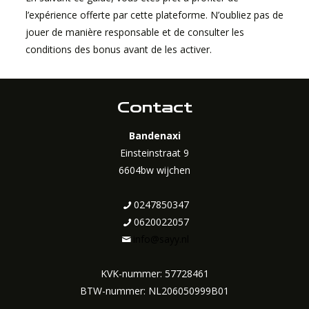
l’expérience offerte par cette plateforme. N’oubliez pas de
jouer de manière responsable et de consulter les
conditions des bonus avant de les activer.
Contact
Bandenaxi
Einsteinstraat 9
6604bw wijchen
0247850347
0620022057
info@sayy.nl
KVK-nummer: 57728461
BTW-nummer: NL206050999B01