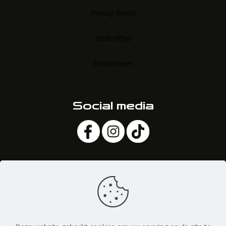
Privacy Beleid
Bedenktijd
Retourneren
Social media