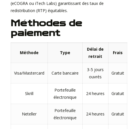
(eCOGRA ou iTech Labs) garantissant des taux de
redistribution (RTP) équitables.
Méthodes de
paiement
Délai de
Méthode
Type
Frais
retrait
3-5 jours
Visa/Mastercard
Carte bancaire
Gratuit
ouvrés
Portefeuille
Skrill
24 heures
Gratuit
électronique
Portefeuille
Neteller
24 heures
Gratuit
électronique