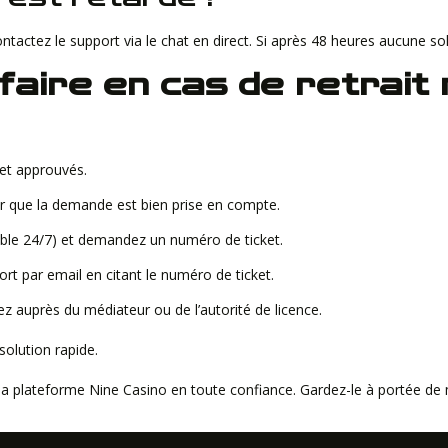
Contactez le support via le chat en direct. Si après 48 heures aucune 
ue faire en cas de retrai
et approuvés.
er que la demande est bien prise en compte.
nible 24/7) et demandez un numéro de ticket.
ort par email en citant le numéro de ticket.
ez auprès du médiateur ou de l’autorité de licence.
olution rapide.
 la plateforme Nine Casino en toute confiance. Gardez-le à portée de 