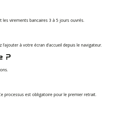
t les virements bancaires 3 à 5 jours ouvrés.
ajouter à votre écran d’accueil depuis le navigateur.
e ?
ions.
 Ce processus est obligatoire pour le premier retrait.