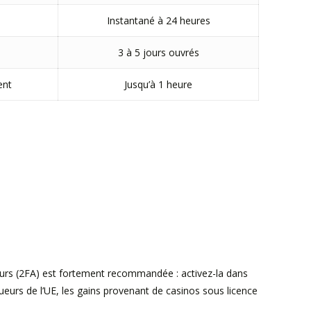
Instantané à 24 heures
3 à 5 jours ouvrés
ent
Jusqu’à 1 heure
cteurs (2FA) est fortement recommandée : activez-la dans
ueurs de l’UE, les gains provenant de casinos sous licence