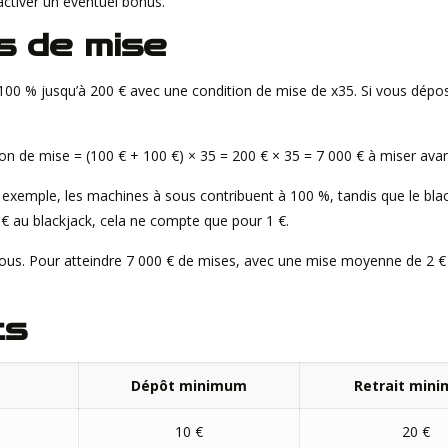
ctiver un éventuel bonus.
s de mise
00 % jusqu’à 200 € avec une condition de mise de x35. Si vous dépos
n de mise = (100 € + 100 €) × 35 = 200 € × 35 = 7 000 € à miser avant 
 exemple, les machines à sous contribuent à 100 %, tandis que le blac
€ au blackjack, cela ne compte que pour 1 €.
. Pour atteindre 7 000 € de mises, avec une mise moyenne de 2 € par
ts
Dépôt minimum
Retrait min
10 €
20 €