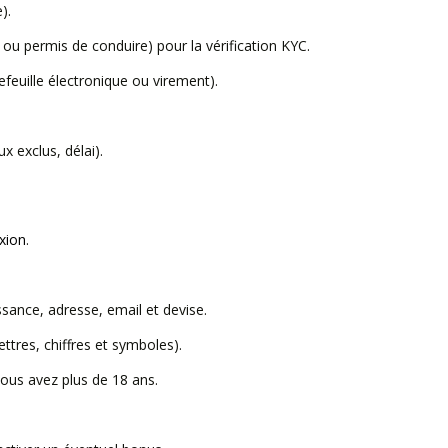
).
é ou permis de conduire) pour la vérification KYC.
euille électronique ou virement).
x exclus, délai).
xion
.
sance, adresse, email et devise.
ttres, chiffres et symboles).
ous avez plus de 18 ans.