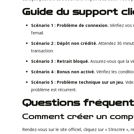
Guide du support cl
Scénario 1 : Problème de connexion.
Vérifiez vos 
l’email.
Scénario 2 : Dépôt non crédité.
Attendez 30 minutes
transaction.
Scénario 3 : Retrait bloqué.
Assurez-vous que la vé
Scénario 4 : Bonus non activé.
Vérifiez les condit
Scénario 5 : Problème technique sur un jeu.
Videz
problème est récurrent.
Questions fréquen
Comment créer un compt
Rendez-vous sur le site officiel, cliquez sur « S’inscrire »,