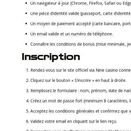
Un navigateur à jour (Chrome, Firefox, Safari ou Edge
Une pièce d’identité valide (passeport, carte d’identit
Un moyen de paiement accepté (carte bancaire, portef
Un email valide et un numéro de téléphone.
Connaître les conditions de bonus (mise minimale, jeu
Inscription
Rendez-vous sur le site officiel via
Nine casino conne
Cliquez sur le bouton « S’inscrire » en haut à droite.
Remplissez le formulaire : nom, prénom, date de nais
Créez un mot de passe fort (minimum 8 caractères, le
Acceptez les conditions générales et confirmez que v
Validez votre email en cliquant sur le lien reçu.