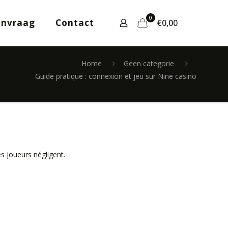
0
anvraag
Contact
€0,00
Home
Geen categorie
Guide pratique : connexion et jeu sur Nine casino
es joueurs négligent.