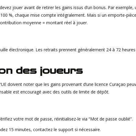
vez jouer avant de retirer les gains issus d’un bonus. Par exemple, 
 à 100 %, chaque mise compte intégralement. Mais si un emporte-pièc
 contribution moyenne = montant réel à jouer.
ille électronique. Les retraits prennent généralement 24 à 72 heures 
on des joueurs
’UE doivent noter que les gains provenant d’une licence Curaçao peuv
sable est encouragé avec des outils de limite de dépôt.
érifiez votre mot de passe, réinitialisez-le via “Mot de passe oublié”.
dez 15 minutes, contactez le support si nécessaire.