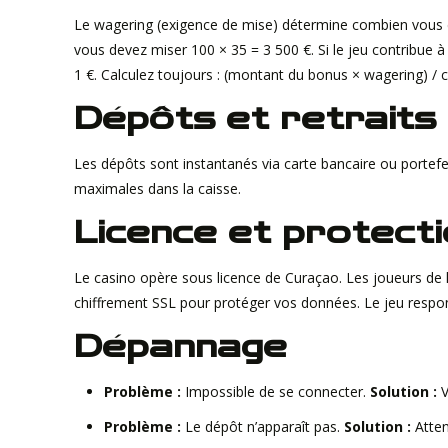
Le wagering (exigence de mise) détermine combien vous de
vous devez miser 100 × 35 = 3 500 €. Si le jeu contribue
1 €. Calculez toujours : (montant du bonus × wagering) /
Dépôts et retraits
Les dépôts sont instantanés via carte bancaire ou portefeu
maximales dans la caisse.
Licence et protecti
Le casino opère sous licence de Curaçao. Les joueurs de l
chiffrement SSL pour protéger vos données. Le jeu respon
Dépannage
Problème :
Impossible de se connecter.
Solution :
V
Problème :
Le dépôt n’apparaît pas.
Solution :
Atten