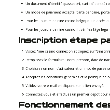
Un document d’identité (passeport, carte d’identité) 
Un mode de paiement accepté (carte bancaire, portefe
Pour les joueurs de nine casino belgique, un accès au
Pour les joueurs de nine casino fr, vérifiez l’âge léga
Inscription étape p
Visitez
Nine casino connexion
et cliquez sur “S’inscrire
Remplissez le formulaire : nom, prénom, date de nai
Choisissez un nom d’utilisateur et un mot de passe séc
Acceptez les conditions générales et la politique de co
Validez votre e-mail en cliquant sur le lien envoyé.
Connectez-vous et effectuez un premier dépôt pour 
Fonctionnement de