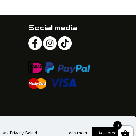
Social media
0
t ons
Privacy Beleid
.
Lees meer
Accepteer