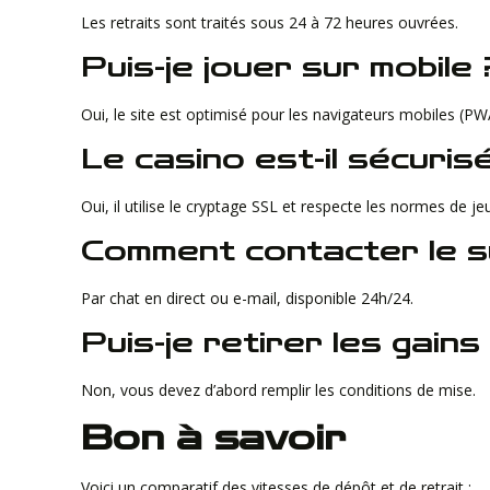
Les retraits sont traités sous 24 à 72 heures ouvrées.
Puis-je jouer sur mobile 
Oui, le site est optimisé pour les navigateurs mobiles (PW
Le casino est-il sécuris
Oui, il utilise le cryptage SSL et respecte les normes de j
Comment contacter le s
Par chat en direct ou e-mail, disponible 24h/24.
Puis-je retirer les gain
Non, vous devez d’abord remplir les conditions de mise.
Bon à savoir
Voici un comparatif des vitesses de dépôt et de retrait :