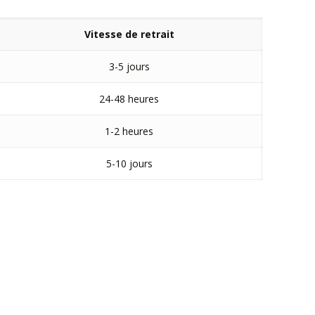
Vitesse de retrait
3-5 jours
24-48 heures
1-2 heures
5-10 jours