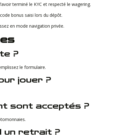
avoir terminé le KYC et respecté le wagering.
 code bonus saisi lors du dépôt.
ssez en mode navigation privée.
tes
te ?
remplissez le formulaire.
our jouer ?
t sont acceptés ?
ryptomonnaies.
un retrait ?