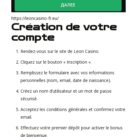
https://leoncasino-fr.eu/
Création de votre
compte
Rendez-vous sur le site de Leon Casino.
Cliquez sur le bouton « Inscription ».
Remplissez le formulaire avec vos informations
personnelles (nom, email, date de naissance).
Créez un nom d’utilisateur et un mot de passe
sécurisé.
Acceptez les conditions générales et confirmez votre
email.
Effectuez votre premier dépôt pour activer le bonus
de bienvenue.