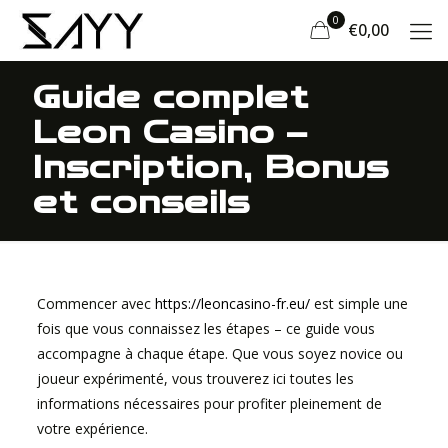
0
€0,00
Guide complet
Leon Casino –
Inscription, Bonus
et conseils
Commencer avec
https://leoncasino-fr.eu/
est simple une
fois que vous connaissez les étapes – ce guide vous
accompagne à chaque étape. Que vous soyez novice ou
joueur expérimenté, vous trouverez ici toutes les
informations nécessaires pour profiter pleinement de
votre expérience.