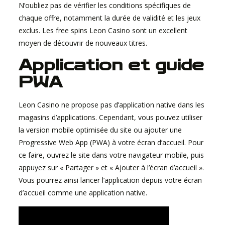
N’oubliez pas de vérifier les conditions spécifiques de
chaque offre, notamment la durée de validité et les jeux
exclus. Les free spins Leon Casino sont un excellent
moyen de découvrir de nouveaux titres.
Application et guide
PWA
Leon Casino ne propose pas d’application native dans les
magasins d’applications. Cependant, vous pouvez utiliser
la version mobile optimisée du site ou ajouter une
Progressive Web App (PWA) à votre écran d’accueil. Pour
ce faire, ouvrez le site dans votre navigateur mobile, puis
appuyez sur « Partager » et « Ajouter à l’écran d’accueil ».
Vous pourrez ainsi lancer l’application depuis votre écran
d’accueil comme une application native.