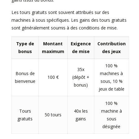
Les tours gratuits sont souvent attribués sur des
machines à sous spécifiques. Les gains des tours gratuits
sont généralement soumis à des conditions de mise.
Type de
Montant
Exigence
Contribution
bonus
maximum
de mise
des jeux
100 %
35x
Bonus de
machines à
100 €
(dépôt +
bienvenue
sous, 10 %
bonus)
jeux de table
100 %
Tours
40x les
machine à
50 tours
gratuits
gains
sous
désignée