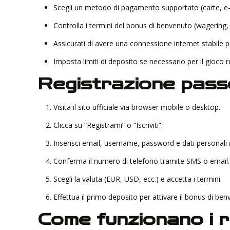
Scegli un metodo di pagamento supportato (carte, e-w
Controlla i termini del bonus di benvenuto (wagering, g
Assicurati di avere una connessione internet stabile pe
Imposta limiti di deposito se necessario per il gioco 
Registrazione pas
Visita il sito ufficiale via browser mobile o desktop.
Clicca su “Registrami” o “Iscriviti”.
Inserisci email, username, password e dati personali
Conferma il numero di telefono tramite SMS o email.
Scegli la valuta (EUR, USD, ecc.) e accetta i termini.
Effettua il primo deposito per attivare il bonus di ben
Come funzionano i r