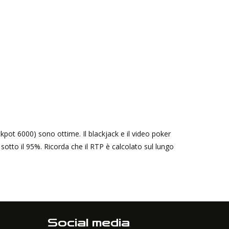
kpot 6000) sono ottime. Il blackjack e il video poker
sotto il 95%. Ricorda che il RTP è calcolato sul lungo
Social media