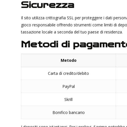
Sicurezza
Il sito utilizza crittografia SSL per proteggere i dati perso
gioco responsabile offrendo strumenti come limiti di depo
tassazione locale a seconda del tuo paese di residenza.
Metodi di pagament
Metodo
Carta di credito/debito
PayPal
Skrill
Bonifico bancario
I depositi sono istantanei. Per i prelievi, il primo potrebbe