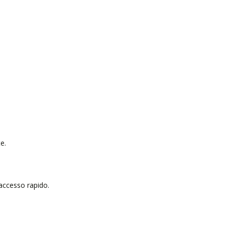
te.
accesso rapido.