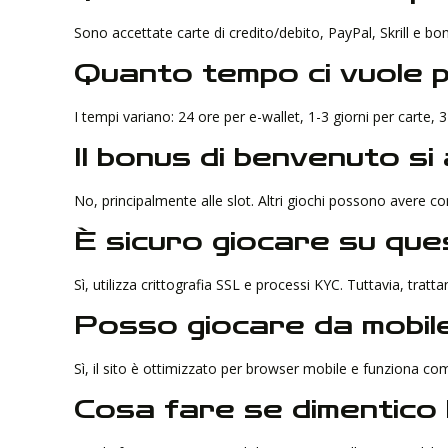
Sono accettate carte di credito/debito, PayPal, Skrill e bon
Quanto tempo ci vuole p
I tempi variano: 24 ore per e-wallet, 1-3 giorni per carte, 3
Il bonus di benvenuto si a
No, principalmente alle slot. Altri giochi possono avere co
È sicuro giocare su que
Sì, utilizza crittografia SSL e processi KYC. Tuttavia, tratt
Posso giocare da mobil
Sì, il sito è ottimizzato per browser mobile e funziona 
Cosa fare se dimentico