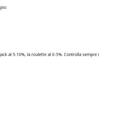
pio:
jack al 5-10%, la roulette al 0-5%. Controlla sempre i