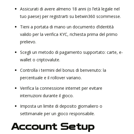
Assicurati di avere almeno 18 anni (o l’età legale nel
tuo paese) per registrarti su betwin360 scommesse.
Tieni a portata di mano un documento d’identità
valido per la verifica KYC, richiesta prima del primo
prelievo.
Scegli un metodo di pagamento supportato: carte, e-
wallet o criptovalute.
Controlla i termini del bonus di benvenuto: la
percentuale e il rollover variano.
Verifica la connessione internet per evitare
interruzioni durante il gioco.
Imposta un limite di deposito giornaliero o
settimanale per un gioco responsabile.
Account Setup