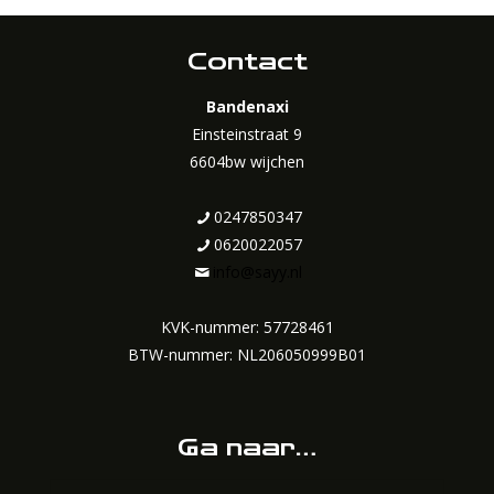
Contact
Bandenaxi
Einsteinstraat 9
6604bw wijchen
0247850347
0620022057
info@sayy.nl
KVK-nummer: 57728461
BTW-nummer: NL206050999B01
Ga naar…