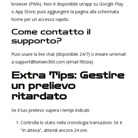
browser (PWA). Non è disponibile un’app su Google Play
o App Store; puoi aggiungere la pagina alla schermata
home per un accesso rapido.
Come contatto il
supporto?
Puoi usare la live chat (disponibile 24/7) o inviare un’email
a support@betwin360.com (email fittizia).
Extra Tips: Gestire
un prelievo
ritardato
Se il tuo prelievo supera i tempi indicati:
Controlla lo stato nella cronologia transazioni. Se è
“In attesa”, attendi ancora 24 ore.