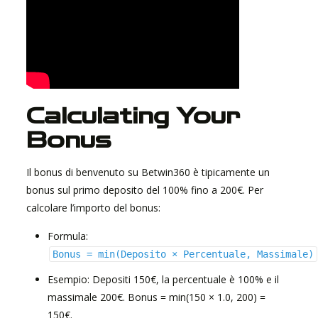
Calculating Your
Bonus
Il bonus di benvenuto su Betwin360 è tipicamente un
bonus sul primo deposito del 100% fino a 200€. Per
calcolare l’importo del bonus:
Formula:
Bonus = min(Deposito × Percentuale, Massimale)
Esempio: Depositi 150€, la percentuale è 100% e il
massimale 200€. Bonus = min(150 × 1.0, 200) =
150€.