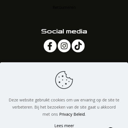
Retourneren
Social media
Deze website gebruikt cookies om uw ervaring op de site te
verbeteren. Bij het bezoeken van de site gaat u akkoord
met ons
Privacy Beleid
.
Lees meer
© SAYY. Alle rechten voorbehouden. | Webdesign: