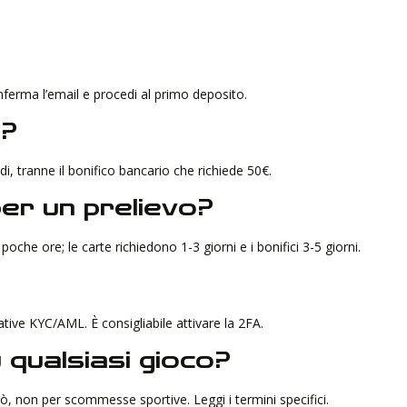
onferma l’email e procedi al primo deposito.
o?
i, tranne il bonifico bancario che richiede 50€.
er un prelievo?
poche ore; le carte richiedono 1-3 giorni e i bonifici 3-5 giorni.
ative KYC/AML. È consigliabile attivare la 2FA.
 qualsiasi gioco?
inò, non per scommesse sportive. Leggi i termini specifici.