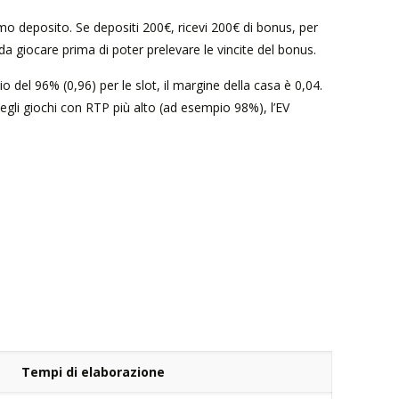
 deposito. Se depositi 200€, ricevi 200€ di bonus, per
a giocare prima di poter prelevare le vincite del bonus.
del 96% (0,96) per le slot, il margine della casa è 0,04.
cegli giochi con RTP più alto (ad esempio 98%), l’EV
Tempi di elaborazione