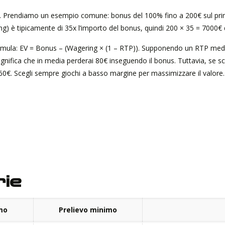
 Prendiamo un esempio comune: bonus del 100% fino a 200€ sul primo
ng) è tipicamente di 35x l’importo del bonus, quindi 200 × 35 = 7000€ d
ormula: EV = Bonus – (Wagering × (1 – RTP)). Supponendo un RTP medio 
ignifica che in media perderai 80€ inseguendo il bonus. Tuttavia, se s
+60€. Scegli sempre giochi a basso margine per massimizzare il valore.
rie
mo
Prelievo minimo