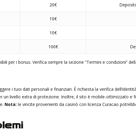
20€
Deposito
10€
10€
100€
Dep
ili per i bonus. Verifica sempre la sezione “Termini e condizioni” de
ere i tuoi dati personali e finanziari. È richiesta la verifica dell’ident
 per un livello extra di protezione. Inoltre, il sito è mobile-ottimizza
re.
Nota:
le vincite provenienti da casinò con licenza Curacao potrebb
blemi