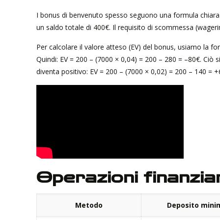
I bonus di benvenuto spesso seguono una formula chiara.
un saldo totale di 400€. Il requisito di scommessa (wageri
Per calcolare il valore atteso (EV) del bonus, usiamo la f
Quindi: EV = 200 – (7000 × 0,04) = 200 – 280 = –80€. Ciò s
diventa positivo: EV = 200 – (7000 × 0,02) = 200 – 140 = 
Operazioni finanzia
Metodo
Deposito mini