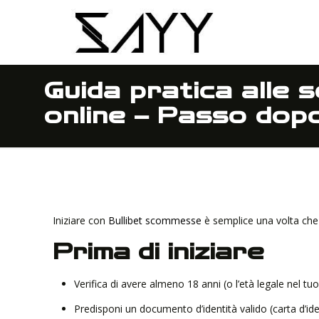
Guida pratica alle
online – Passo dop
Iniziare con
Bullibet scommesse
è semplice una volta che
Prima di iniziare
Verifica di avere almeno 18 anni (o l’età legale nel tu
Predisponi un documento d’identità valido (carta d’ide