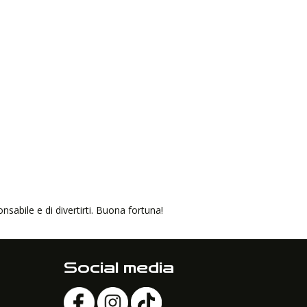
nsabile e di divertirti. Buona fortuna!
Social media