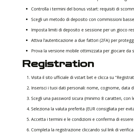
Controlla i termini del bonus vstart: requisiti di scom
Scegli un metodo di deposito con commissioni basse 
Imposta limiti di deposito e sessione per un gioco re
Attiva l’autenticazione a due fattori (2FA) per protegg
Prova la versione mobile ottimizzata per giocare da
Registration
Visita il sito ufficiale di vstart bet e clicca su “Registrat
Inserisci i tuoi dati personali: nome, cognome, data d
Scegli una password sicura (minimo 8 caratteri, con le
Seleziona la valuta preferita (EUR consigliata per evit
Accetta i termini e le condizioni e conferma di esse
Completa la registrazione cliccando sul link di verifica