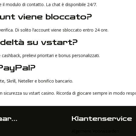
re il modulo di contatto. La chat è disponibile 24/7.
ount viene bloccato?
verifica. Di solito l’account viene sbloccato entro 24 ore.
deltà su vstart?
ashback, prelievi prioritari e bonus personalizzati.
PayPal?
, Skrill, Neteller e bonifico bancario.
 con sicurezza su vstart casino. Ricorda di giocare sempre in modo respo
aar…
Klantenservice
Algemene Voorwaarden