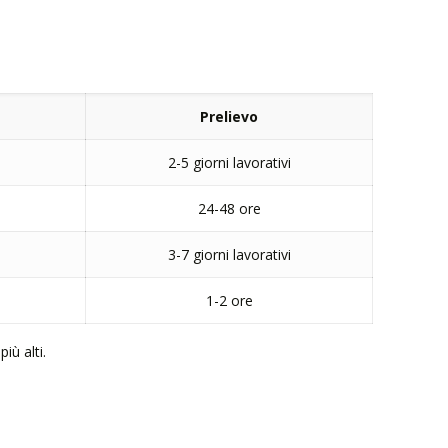
Prelievo
2-5 giorni lavorativi
24-48 ore
3-7 giorni lavorativi
1-2 ore
iù alti.