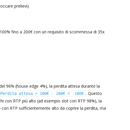
ccare prelievi).
el 100% fino a 200€ con un requisito di scommessa di 35x
del 96% (house edge 4%), la perdita attesa durante la
. Questo
 Perdita attesa = 100€ - 280€ = -180€
iochi con RTP più alto (ad esempio slot con RTP 98%), la
o con RTP sufficientemente alto da coprire la perdita, ma