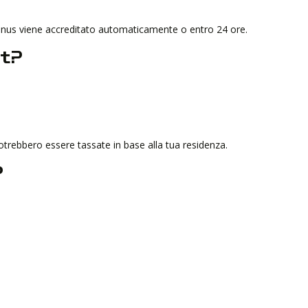
 bonus viene accreditato automaticamente o entro 24 ore.
rt?
te potrebbero essere tassate in base alla tua residenza.
?