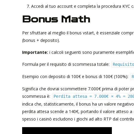
Accedi al tuo account e completa la procedura KYC ca
Bonus Math
Per sfruttare al meglio il bonus vstart, è essenziale com
(bonus + deposito).
Importante:
i calcoli seguenti sono puramente esemplificat
Formula per il requisito di scommessa totale:
Requisit
Esempio con deposito di 100€ e bonus di 100€ (100%):
Significa che dovrai scommettere 7.000€ prima di poter pr
scommessa è:
Perdita attesa = 7.000€ × 4% = 28
indica che, statisticamente, il bonus ha un valore negativ
perdita attesa scende a 140€, portando il valore atteso a
spesso i casinò escludono i giochi ad alto RTP dal contrib