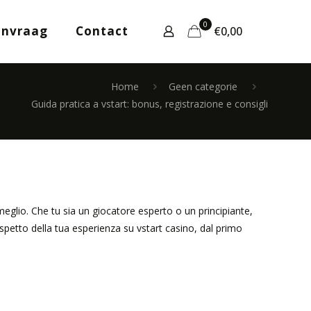
0
anvraag
Contact
€0,00
Home
Geen categorie
Guida pratica a vstart: bonus, registrazione e consigli
glio. Che tu sia un giocatore esperto o un principiante,
aspetto della tua esperienza su vstart casino, dal primo