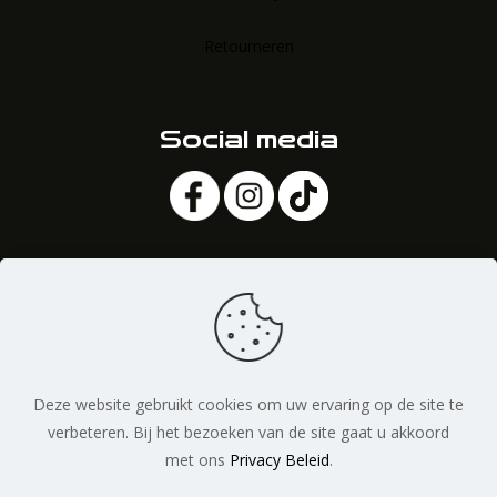
Retourneren
Social media
Deze website gebruikt cookies om uw ervaring op de site te
verbeteren. Bij het bezoeken van de site gaat u akkoord
met ons
Privacy Beleid
.