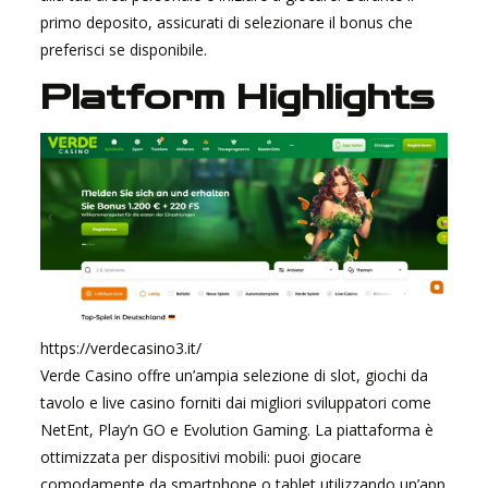
primo deposito, assicurati di selezionare il bonus che
preferisci se disponibile.
Platform Highlights
https://verdecasino3.it/
Verde Casino offre un’ampia selezione di slot, giochi da
tavolo e live casino forniti dai migliori sviluppatori come
NetEnt, Play’n GO e Evolution Gaming. La piattaforma è
ottimizzata per dispositivi mobili: puoi giocare
comodamente da smartphone o tablet utilizzando un’app