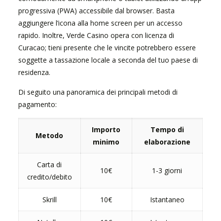
progressiva (PWA) accessibile dal browser. Basta
aggiungere l’icona alla home screen per un accesso
rapido. Inoltre, Verde Casino opera con licenza di
Curacao; tieni presente che le vincite potrebbero essere
soggette a tassazione locale a seconda del tuo paese di
residenza.
Di seguito una panoramica dei principali metodi di
pagamento:
Importo
Tempo di
Metodo
minimo
elaborazione
Carta di
10€
1-3 giorni
credito/debito
Skrill
10€
Istantaneo