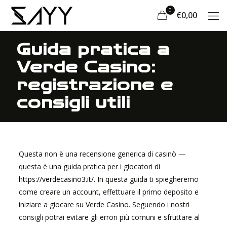
0
€0,00
Guida pratica a
Verde Casino:
registrazione e
consigli utili
Questa non è una recensione generica di casinò —
questa è una guida pratica per i giocatori di
https://verdecasino3.it/
. In questa guida ti spiegheremo
come creare un account, effettuare il primo deposito e
iniziare a giocare su Verde Casino. Seguendo i nostri
consigli potrai evitare gli errori più comuni e sfruttare al