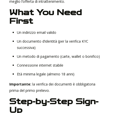
meglio l’offerta di intrattenimento.
What You Need
First
Un indirizzo email valido
Un documento d’identità (per la verifica KYC
successiva)
Un metodo di pagamento (carte, wallet o bonifico)
Connessione internet stabile
Età minima legale (almeno 18 anni)
Importante:
la verifica dei documenti è obbligatoria
prima del primo prelievo.
Step-by-Step Sign-
Up