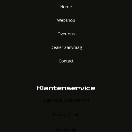
Home
Webshop
Over ons
Velgen
Dealer aanvraag
Accessoires
Contact
Hoodies
Caps
Klantenservice
Stickers
Algemene Voorwaarden
Wandpanelen
Privacy Beleid
Bedenktijd