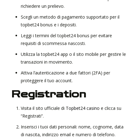
richiedere un prelievo.
Scegli un metodo di pagamento supportato per il
topbet24 bonus e i depositi.
Leggi i termini del topbet24 bonus per evitare
requisiti di scommessa nascosti.
Utilizza la topbet24 app o il sito mobile per gestire le
transazioni in movimento.
Attiva l’autenticazione a due fattori (2FA) per
proteggere il tuo account.
Registration
Visita il sito ufficiale di
Topbet24 casino
e clicca su
“Registrati”.
Inserisci i tuoi dati personali: nome, cognome, data
di nascita, indirizzo email e numero di telefono.