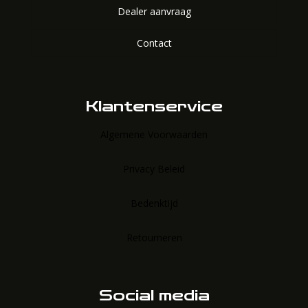
Dealer aanvraag
Accessoires
Contact
Hoodies
Caps
Klantenservice
Stickers
Algemene Voorwaarden
Wandpanelen
Privacy Beleid
Bedenktijd
Retourneren
Social media