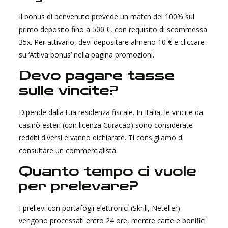
Il bonus di benvenuto prevede un match del 100% sul
primo deposito fino a 500 €, con requisito di scommessa
35x. Per attivarlo, devi depositare almeno 10 € e cliccare
su ‘Attiva bonus’ nella pagina promozioni.
Devo pagare tasse
sulle vincite?
Dipende dalla tua residenza fiscale. In Italia, le vincite da
casinò esteri (con licenza Curacao) sono considerate
redditi diversi e vanno dichiarate. Ti consigliamo di
consultare un commercialista.
Quanto tempo ci vuole
per prelevare?
I prelievi con portafogli elettronici (Skrill, Neteller)
vengono processati entro 24 ore, mentre carte e bonifici