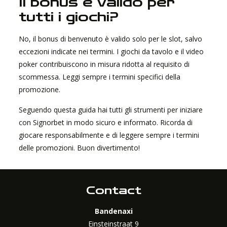
Il bonus è valido per
tutti i giochi?
No, il bonus di benvenuto è valido solo per le slot, salvo
eccezioni indicate nei termini. I giochi da tavolo e il video
poker contribuiscono in misura ridotta al requisito di
scommessa. Leggi sempre i termini specifici della
promozione.
Seguendo questa guida hai tutti gli strumenti per iniziare
con Signorbet in modo sicuro e informato. Ricorda di
giocare responsabilmente e di leggere sempre i termini
delle promozioni. Buon divertimento!
Contact
Bandenaxi
Einsteinstraat 9