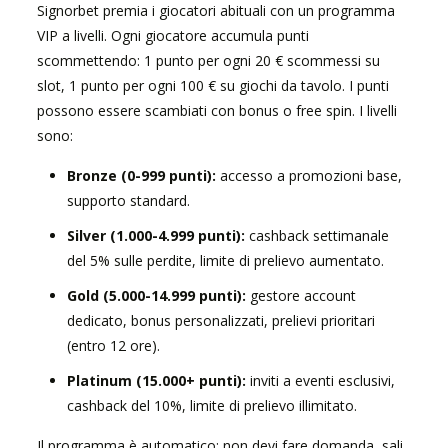
Signorbet premia i giocatori abituali con un programma
VIP a livelli. Ogni giocatore accumula punti
scommettendo: 1 punto per ogni 20 € scommessi su
slot, 1 punto per ogni 100 € su giochi da tavolo. I punti
possono essere scambiati con bonus o free spin. I livelli
sono:
Bronze (0-999 punti):
accesso a promozioni base,
supporto standard.
Silver (1.000-4.999 punti):
cashback settimanale
del 5% sulle perdite, limite di prelievo aumentato.
Gold (5.000-14.999 punti):
gestore account
dedicato, bonus personalizzati, prelievi prioritari
(entro 12 ore).
Platinum (15.000+ punti):
inviti a eventi esclusivi,
cashback del 10%, limite di prelievo illimitato.
Il programma è automatico: non devi fare domanda, sali