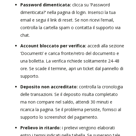
Password dimenticata:
clicca su ‘Password
dimenticata?’ nella pagina di login. Inserisci la tua
email e segui il link di reset. Se non ricevi l’email,
controlla la cartella spam o contatta il supporto via
chat.
Account bloccato per verifica:
accedi alla sezione
‘Documenti’ e carica fronte/retro del documento e
una bolletta. La verifica richiede solitamente 24-48
ore. Se scade il termine, apri un ticket dal pannello di
supporto.
Deposito non accreditato:
controlla la cronologia
delle transazioni. Se il deposito risulta completato
ma non compare nel saldo, attendi 30 minuti e
ricarica la pagina. Se il problema persiste, fornisci al
supporto lo screenshot del pagamento.
Prelievo in ritardo:
i prelievi vengono elaborati
entro i tempi indicati nella tabella. Se superano tale