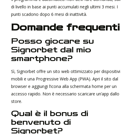
di livello in base ai punti accumulati negli ultimi 3 mesi. I
punti scadono dopo 6 mesi di inattività.
Domande frequenti
Posso giocare su
Signorbet dal mio
smartphone?
Sì, Signorbet offre un sito web ottimizzato per dispositivi
mobili e una Progressive Web App (PWA). Apri il sito dal
browser e aggiungi l’icona alla schermata home per un
accesso rapido. Non è necessario scaricare un’app dallo
store.
Qual è il bonus di
benvenuto di
Signorbet?