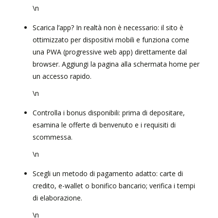
\n
Scarica l’app? In realtà non è necessario: il sito è
ottimizzato per dispositivi mobili e funziona come
una PWA (progressive web app) direttamente dal
browser. Aggiungi la pagina alla schermata home per
un accesso rapido.
\n
Controlla i bonus disponibili: prima di depositare,
esamina le offerte di benvenuto e i requisiti di
scommessa.
\n
Scegli un metodo di pagamento adatto: carte di
credito, e-wallet o bonifico bancario; verifica i tempi
di elaborazione.
\n