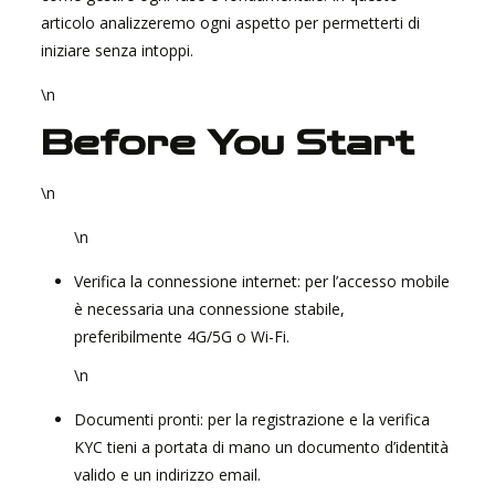
articolo analizzeremo ogni aspetto per permetterti di
iniziare senza intoppi.
\n
Before You Start
\n
\n
Verifica la connessione internet: per l’accesso mobile
è necessaria una connessione stabile,
preferibilmente 4G/5G o Wi-Fi.
\n
Documenti pronti: per la registrazione e la verifica
KYC tieni a portata di mano un documento d’identità
valido e un indirizzo email.