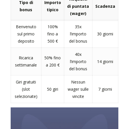
Tipo di
Importo
di puntata
Scadenza
bonus
tipico
(wager)
Benvenuto
100%
35x
sul primo
fino a
l’importo
30 giorni
deposito
500 €
del bonus
40x
Ricarica
50% fino
l’importo
14 giorni
settimanale
a 200 €
del bonus
Giri gratuiti
Nessun
(slot
50 giri
wager sulle
7 giorni
selezionate)
vincite