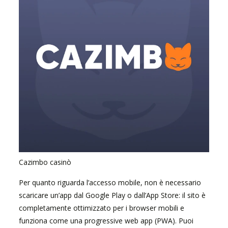
Cazimbo casinò
Per quanto riguarda l’accesso mobile, non è necessario
scaricare un’app dal Google Play o dall’App Store: il sito è
completamente ottimizzato per i browser mobili e
funziona come una progressive web app (PWA). Puoi