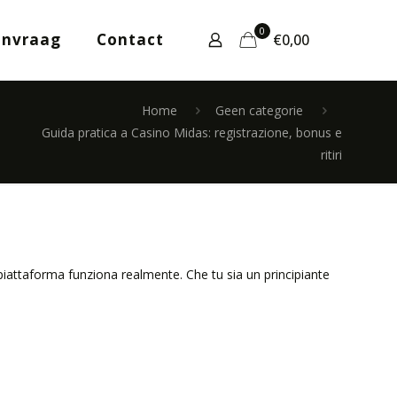
0
anvraag
Contact
€0,00
Home
Geen categorie
Guida pratica a Casino Midas: registrazione, bonus e
ritiri
iattaforma funziona realmente. Che tu sia un principiante