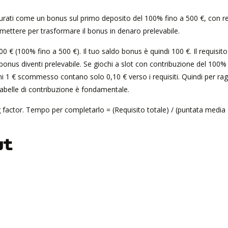
rati come un bonus sul primo deposito del 100% fino a 500 €, con req
ttere per trasformare il bonus in denaro prelevabile.
00 € (100% fino a 500 €). Il tuo saldo bonus è quindi 100 €. Il requisi
 bonus diventi prelevabile. Se giochi a slot con contribuzione del 10
gni 1 € scommesso contano solo 0,10 € verso i requisiti. Quindi per r
abelle di contribuzione è fondamentale.
actor. Tempo per completarlo = (Requisito totale) / (puntata media × 
ut