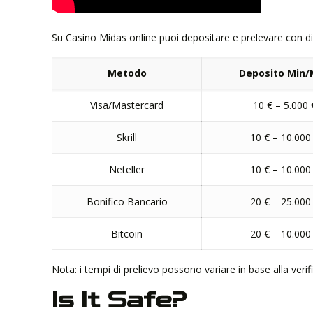
Su Casino Midas online puoi depositare e prelevare con dive
Metodo
Deposito Min
Visa/Mastercard
10 € – 5.000 
Skrill
10 € – 10.000
Neteller
10 € – 10.000
Bonifico Bancario
20 € – 25.000
Bitcoin
20 € – 10.000
Nota: i tempi di prelievo possono variare in base alla verif
Is It Safe?