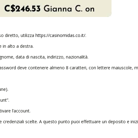
o diretto, utilizza
https://casinomidas.co.it/
.
e in alto a destra.
nome, data di nascita, indirizzo, nazionalità.
assword deve contenere almeno 8 caratteri, con lettere maiuscole, 
une).
unt”.
ttivare l’account.
le credenziali scelte. A questo punto puoi effettuare un deposito e iniz