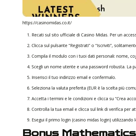
https://casinomidas.co.it/
Recati sul sito ufficiale di Casino Midas. Per un access
Clicca sul pulsante “Registrati” o “Iscriviti”, solitament
Compila il modulo con i tuoi dati personali: nome, cog
Scegli un nome utente e una password robusta. La p
Inserisci il tuo indirizzo email e confermalo.
Seleziona la valuta preferita (EUR è la scelta più com
Accetta i termini e le condizioni e clicca su “Crea acco
Controlla la tua email e clicca sul link di verifica per a
Esegui il primo login (casino midas login) utilizzando 
Bonus Mathematics