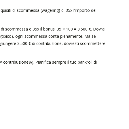
uisiti di scommessa (wagering) di 35x l’importo del
to di scommessa è 35x il bonus: 35 × 100 = 3.500 €. Dovrai
0% (tipico), ogni scommessa conta pienamente. Ma se
aggiungere 3.500 € di contribuzione, dovresti scommettere
contribuzione%). Pianifica sempre il tuo bankroll di