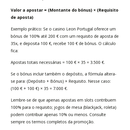
Valor a apostar = (Montante do bónus) × (Requisito
de aposta)
Exemplo prático: Se o casino Leon Portugal oferece um
bónus de 100% até 200 € com um requisito de aposta de
35x, e deposita 100 €, recebe 100 € de bónus. O cálculo
fica:
Apostas totais necessárias = 100 € × 35 = 3.500 €.
Se o bónus incluir também o depósito, a fórmula altera-
se para: (Depósito + Bónus) × Requisito. Nesse caso:
(100 € + 100 €) × 35 = 7.000 €.
Lembre-se de que apenas apostas em slots contribuem
100% para o requisito; jogos de mesa (blackjack, roleta)
podem contribuir apenas 10% ou menos. Consulte
sempre os termos completos da promoção.