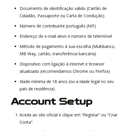
Documento de identificação válido (Cartão de
Cidadão, Passaporte ou Carta de Condução)
Número de contribuinte português (NIF)
Endereço de e-mail ativo e número de telemóvel
Método de pagamento à sua escolha (Multibanco,
MB Way, cartão, transferência bancária)
Dispositivo com ligação à internet e browser
atualizado (recomendamos Chrome ou Firefox)
Idade mínima de 18 anos (ou a idade legal no seu
país de residência)
Account Setup
Aceda ao site oficial e clique em “Registar” ou “Criar
Conta”.