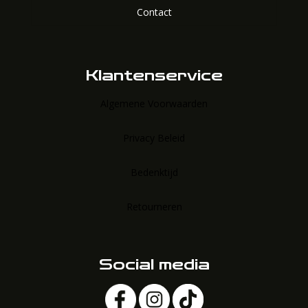
Contact
Hoodies
Caps
Klantenservice
Stickers
Algemene Voorwaarden
Wandpanelen
Privacy Beleid
Bedenktijd
Retourneren
Social media