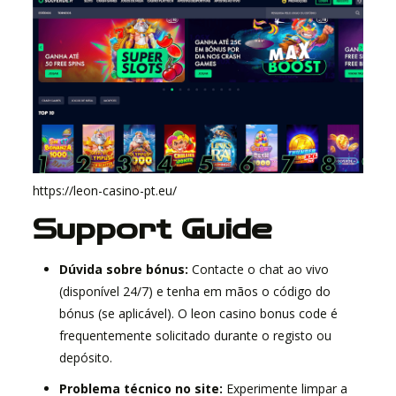
https://leon-casino-pt.eu/
Support Guide
Dúvida sobre bónus:
Contacte o chat ao vivo
(disponível 24/7) e tenha em mãos o código do
bónus (se aplicável). O leon casino bonus code é
frequentemente solicitado durante o registo ou
depósito.
Problema técnico no site:
Experimente limpar a