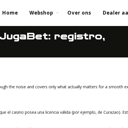
Home
Webshop
Over ons
Dealer a
 JugaBet: registro,
hrough the noise and covers only what actually matters for a smooth e
a que el casino posea una licencia válida (por ejemplo, de Curazao). 