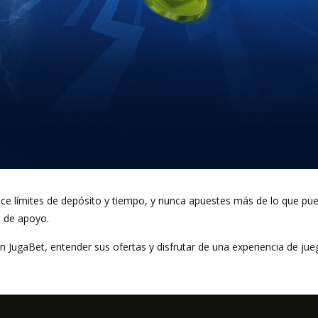
ece límites de depósito y tiempo, y nunca apuestes más de lo que pue
s de apoyo.
en JugaBet, entender sus ofertas y disfrutar de una experiencia de jue