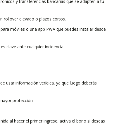
rónicos y transferencias bancarias que se adapten a tu
n rollover elevado o plazos cortos.
do para móviles o una app PWA que puedes instalar desde
es clave ante cualquier incidencia.
 de usar información verídica, ya que luego deberás
 mayor protección.
da al hacer el primer ingreso; activa el bono si deseas