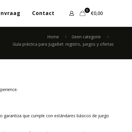
0
anvraag
Contact
€0,00
Home
Geen categorie
Guía práctica para JugaBet: registro, juegos y ofertas
xperience.
Esto garantiza que cumple con estándares básicos de juego