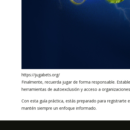
https://jugabets.org/
Finalmente, recuerda jugar de forma responsable. Establ
herramientas de autoexclusión y acceso a organizacione
Con esta guía práctica, estás preparado para registrarte 
mantén siempre un enfoque informado.