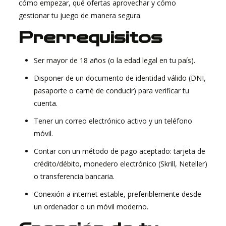
cómo empezar, qué ofertas aprovechar y cómo
gestionar tu juego de manera segura.
Prerrequisitos
Ser mayor de 18 años (o la edad legal en tu país).
Disponer de un documento de identidad válido (DNI,
pasaporte o carné de conducir) para verificar tu
cuenta.
Tener un correo electrónico activo y un teléfono
móvil.
Contar con un método de pago aceptado: tarjeta de
crédito/débito, monedero electrónico (Skrill, Neteller)
o transferencia bancaria.
Conexión a internet estable, preferiblemente desde
un ordenador o un móvil moderno.