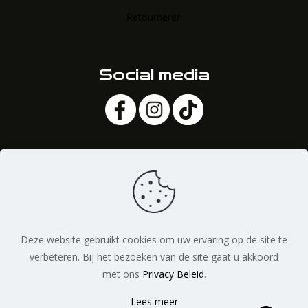
Retourneren
Social media
Deze website gebruikt cookies om uw ervaring op de site te
verbeteren. Bij het bezoeken van de site gaat u akkoord
met ons
Privacy Beleid
.
Lees meer
© SAYY. Alle rechten voorbehouden. | Webdesign: