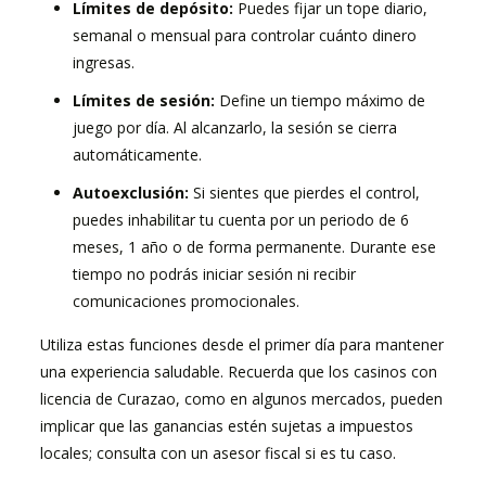
Límites de depósito:
Puedes fijar un tope diario,
semanal o mensual para controlar cuánto dinero
ingresas.
Límites de sesión:
Define un tiempo máximo de
juego por día. Al alcanzarlo, la sesión se cierra
automáticamente.
Autoexclusión:
Si sientes que pierdes el control,
puedes inhabilitar tu cuenta por un periodo de 6
meses, 1 año o de forma permanente. Durante ese
tiempo no podrás iniciar sesión ni recibir
comunicaciones promocionales.
Utiliza estas funciones desde el primer día para mantener
una experiencia saludable. Recuerda que los casinos con
licencia de Curazao, como en algunos mercados, pueden
implicar que las ganancias estén sujetas a impuestos
locales; consulta con un asesor fiscal si es tu caso.