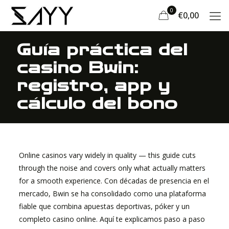
0
€0,00
Guía práctica del
casino Bwin:
registro, app y
cálculo del bono
Online casinos vary widely in quality — this guide cuts
through the noise and covers only what actually matters
for a smooth experience. Con décadas de presencia en el
mercado, Bwin se ha consolidado como una plataforma
fiable que combina apuestas deportivas, póker y un
completo casino online. Aquí te explicamos paso a paso