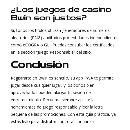
¿Los juegos de casino
Bwin son justos?
Sí, todos los títulos utilizan generadores de números
aleatorios (RNG) auditados por entidades independientes
como eCOGRA o GLI. Puedes consultar los certificados
en la sección “Juego Responsable” del sitio.
Conclusión
Registrarte en Bwin es sencillo, su app PWA te permite
jugar desde cualquier lugar, y los bonos bien
aprovechados pueden alargar tu sesión de
entretenimiento. Recuerda siempre aplicar las
herramientas de juego responsable y leer la letra
pequeña de las promociones. Con esta guía práctica, ya
estás listo para disfrutar con total confianza.