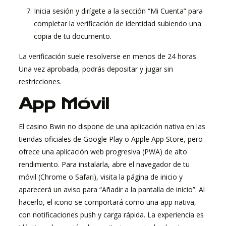
Inicia sesión y dirígete a la sección “Mi Cuenta” para
completar la verificación de identidad subiendo una
copia de tu documento.
La verificación suele resolverse en menos de 24 horas.
Una vez aprobada, podrás depositar y jugar sin
restricciones.
App Móvil
El casino Bwin no dispone de una aplicación nativa en las
tiendas oficiales de Google Play o Apple App Store, pero
ofrece una aplicación web progresiva (PWA) de alto
rendimiento. Para instalarla, abre el navegador de tu
móvil (Chrome o Safari), visita la página de inicio y
aparecerá un aviso para “Añadir a la pantalla de inicio”. Al
hacerlo, el icono se comportará como una app nativa,
con notificaciones push y carga rápida. La experiencia es