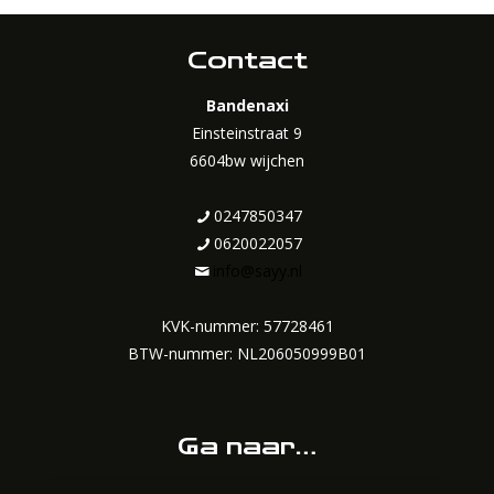
Contact
Bandenaxi
Einsteinstraat 9
6604bw wijchen
0247850347
0620022057
info@sayy.nl
KVK-nummer: 57728461
BTW-nummer: NL206050999B01
Ga naar…