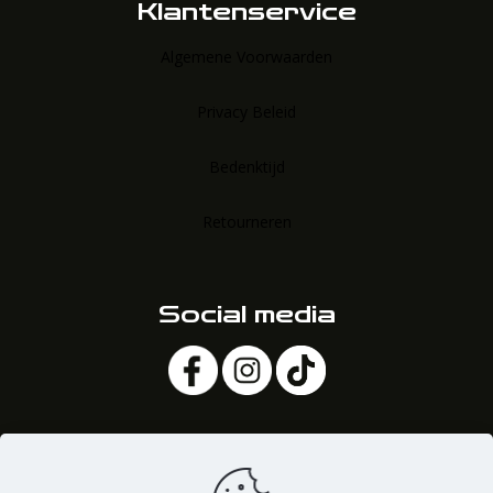
Klantenservice
Stickers
Algemene Voorwaarden
Wandpanelen
Privacy Beleid
Bedenktijd
Retourneren
Social media