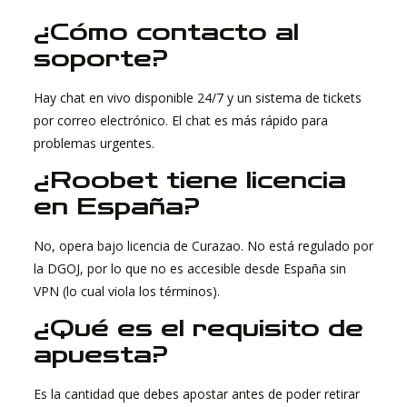
¿Cómo contacto al
soporte?
Hay chat en vivo disponible 24/7 y un sistema de tickets
por correo electrónico. El chat es más rápido para
problemas urgentes.
¿Roobet tiene licencia
en España?
No, opera bajo licencia de Curazao. No está regulado por
la DGOJ, por lo que no es accesible desde España sin
VPN (lo cual viola los términos).
¿Qué es el requisito de
apuesta?
Es la cantidad que debes apostar antes de poder retirar