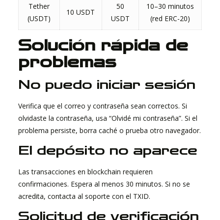
Tether
50
10–30 minutos
10 USDT
(USDT)
USDT
(red ERC-20)
Solución rápida de
problemas
No puedo iniciar sesión
Verifica que el correo y contraseña sean correctos. Si
olvidaste la contraseña, usa “Olvidé mi contraseña”. Si el
problema persiste, borra caché o prueba otro navegador.
El depósito no aparece
Las transacciones en blockchain requieren
confirmaciones. Espera al menos 30 minutos. Si no se
acredita, contacta al soporte con el TXID.
Solicitud de verificación