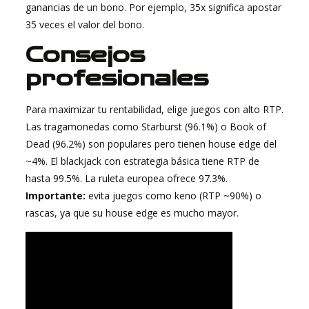
ganancias de un bono. Por ejemplo, 35x significa apostar
35 veces el valor del bono.
Consejos
profesionales
Para maximizar tu rentabilidad, elige juegos con alto RTP.
Las tragamonedas como Starburst (96.1%) o Book of
Dead (96.2%) son populares pero tienen house edge del
~4%. El blackjack con estrategia básica tiene RTP de
hasta 99.5%. La ruleta europea ofrece 97.3%.
Importante:
evita juegos como keno (RTP ~90%) o
rascas, ya que su house edge es mucho mayor.