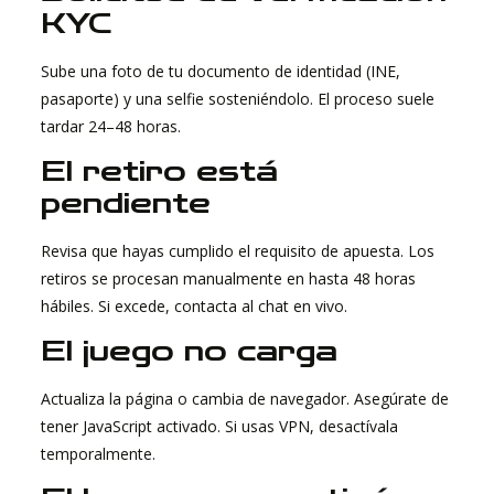
KYC
Sube una foto de tu documento de identidad (INE,
pasaporte) y una selfie sosteniéndolo. El proceso suele
tardar 24–48 horas.
El retiro está
pendiente
Revisa que hayas cumplido el requisito de apuesta. Los
retiros se procesan manualmente en hasta 48 horas
hábiles. Si excede, contacta al chat en vivo.
El juego no carga
Actualiza la página o cambia de navegador. Asegúrate de
tener JavaScript activado. Si usas VPN, desactívala
temporalmente.