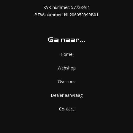
KVK-nummer: 57728461
BTW-nummer: NL206050999B01
Ga naar…
Home
Webshop
Over ons
Velgen
Dealer aanvraag
Accessoires
Contact
Hoodies
Caps