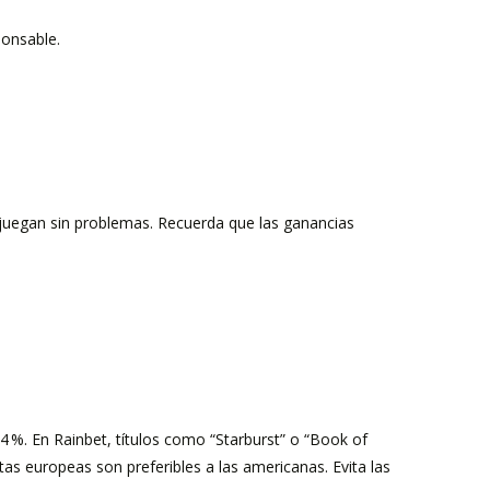
ponsable.
.
juegan sin problemas. Recuerda que las ganancias
4 %. En Rainbet, títulos como “Starburst” o “Book of
as europeas son preferibles a las americanas. Evita las