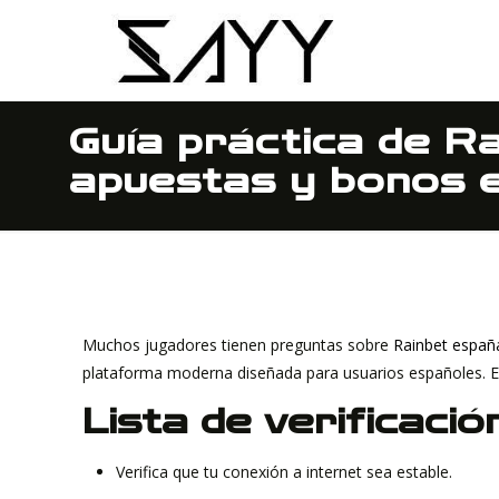
Guía práctica de Ra
apuestas y bonos e
Muchos jugadores tienen preguntas sobre
Rainbet españ
plataforma moderna diseñada para usuarios españoles. En
Lista de verificació
Verifica que tu conexión a internet sea estable.