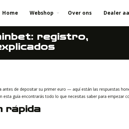
Home
Webshop
Over ons
Dealer a
inbet: registro,
xplicados
a
antes de depositar su primer euro — aquí están las respuestas hone
 esta guía encontrarás todo lo que necesitas saber para empezar co
n rápida