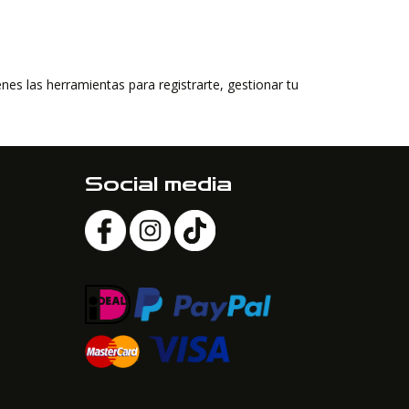
nes las herramientas para registrarte, gestionar tu
Social media