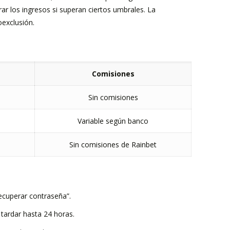
ar los ingresos si superan ciertos umbrales. La
oexclusión.
Comisiones
Sin comisiones
Variable según banco
Sin comisiones de Rainbet
Recuperar contraseña”.
 tardar hasta 24 horas.