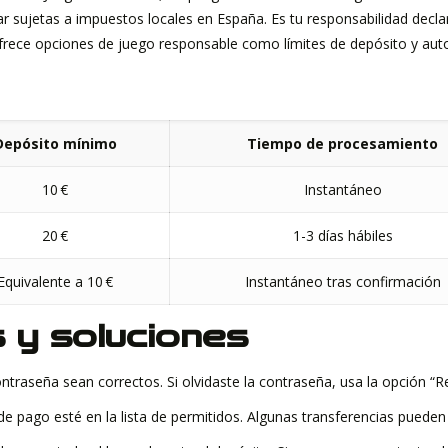
 sujetas a impuestos locales en España. Es tu responsabilidad declar
 ofrece opciones de juego responsable como límites de depósito y aut
Depósito mínimo
Tiempo de procesamiento
10 €
Instantáneo
20 €
1-3 días hábiles
Equivalente a 10 €
Instantáneo tras confirmación
y soluciones
ontraseña sean correctos. Si olvidaste la contraseña, usa la opción “
 pago esté en la lista de permitidos. Algunas transferencias pueden