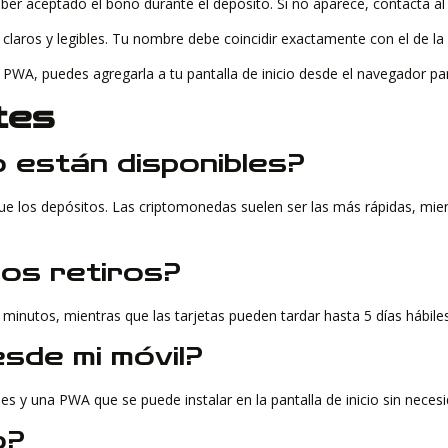
er aceptado el bono durante el depósito. Si no aparece, contacta al 
aros y legibles. Tu nombre debe coincidir exactamente con el de la
PWA, puedes agregarla a tu pantalla de inicio desde el navegador par
tes
 están disponibles?
 los depósitos. Las criptomonedas suelen ser las más rápidas, mient
los retiros?
nutos, mientras que las tarjetas pueden tardar hasta 5 días hábiles
sde mi móvil?
es y una PWA que se puede instalar en la pantalla de inicio sin neces
o?