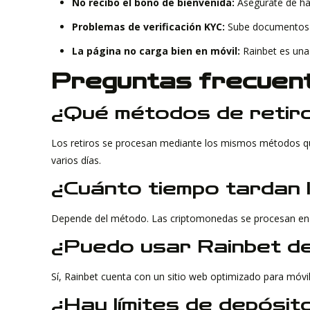
No recibo el bono de bienvenida:
Asegúrate de hab
Problemas de verificación KYC:
Sube documentos cl
La página no carga bien en móvil:
Rainbet es una 
Preguntas frecuen
¿Qué métodos de retiro
Los retiros se procesan mediante los mismos métodos que
varios días.
¿Cuánto tiempo tardan 
Depende del método. Las criptomonedas se procesan en mi
¿Puedo usar Rainbet de
Sí, Rainbet cuenta con un sitio web optimizado para móvil
¿Hay límites de depósit