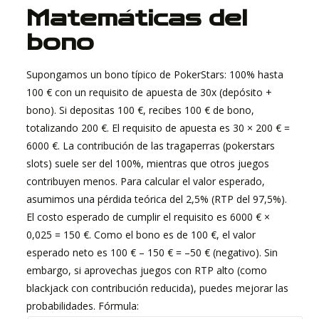
Matemáticas del
bono
Supongamos un bono típico de PokerStars: 100% hasta
100 € con un requisito de apuesta de 30x (depósito +
bono). Si depositas 100 €, recibes 100 € de bono,
totalizando 200 €. El requisito de apuesta es 30 × 200 € =
6000 €. La contribución de las tragaperras (pokerstars
slots) suele ser del 100%, mientras que otros juegos
contribuyen menos. Para calcular el valor esperado,
asumimos una pérdida teórica del 2,5% (RTP del 97,5%).
El costo esperado de cumplir el requisito es 6000 € ×
0,025 = 150 €. Como el bono es de 100 €, el valor
esperado neto es 100 € – 150 € = –50 € (negativo). Sin
embargo, si aprovechas juegos con RTP alto (como
blackjack con contribución reducida), puedes mejorar las
probabilidades. Fórmula: