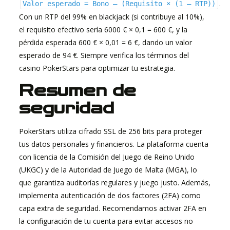
.
Valor esperado = Bono – (Requisito × (1 – RTP))
Con un RTP del 99% en blackjack (si contribuye al 10%),
el requisito efectivo sería 6000 € × 0,1 = 600 €, y la
pérdida esperada 600 € × 0,01 = 6 €, dando un valor
esperado de 94 €. Siempre verifica los términos del
casino PokerStars para optimizar tu estrategia.
Resumen de
seguridad
PokerStars utiliza cifrado SSL de 256 bits para proteger
tus datos personales y financieros. La plataforma cuenta
con licencia de la Comisión del Juego de Reino Unido
(UKGC) y de la Autoridad de Juego de Malta (MGA), lo
que garantiza auditorías regulares y juego justo. Además,
implementa autenticación de dos factores (2FA) como
capa extra de seguridad. Recomendamos activar 2FA en
la configuración de tu cuenta para evitar accesos no