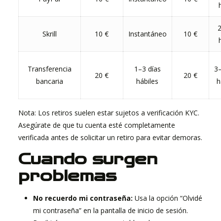
Skrill
10 €
Instantáneo
10 €
Transferencia
1–3 días
3–
20 €
20 €
bancaria
hábiles
h
Nota: Los retiros suelen estar sujetos a verificación KYC.
Asegúrate de que tu cuenta esté completamente
verificada antes de solicitar un retiro para evitar demoras.
Cuando surgen
problemas
No recuerdo mi contraseña:
Usa la opción “Olvidé
mi contraseña” en la pantalla de inicio de sesión.