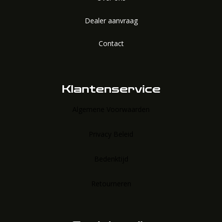
Dealer aanvraag
Accessoires
Contact
Hoodies
Caps
Klantenservice
Stickers
Algemene Voorwaarden
Wandpanelen
Privacy Beleid
Bedenktijd
Retourneren