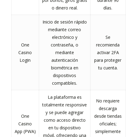
por bonos, giros gratis
durante 90
o dinero real.
días.
Inicio de sesión rápido
mediante correo
electrónico y
Se
One
contraseña, o
recomienda
Casino
mediante
activar 2FA
Login
autenticación
para proteger
biométrica en
tu cuenta.
dispositivos
compatibles.
La plataforma es
No requiere
totalmente responsive
descarga
y se puede agregar
One
desde tiendas
como acceso directo
Casino
oficiales;
en tu dispositivo
App (PWA)
simplemente
móvil, ofreciendo una