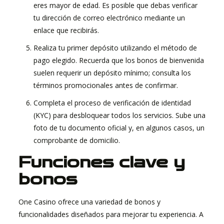
eres mayor de edad. Es posible que debas verificar
tu dirección de correo electrónico mediante un
enlace que recibirás.
Realiza tu primer depósito utilizando el método de
pago elegido. Recuerda que los bonos de bienvenida
suelen requerir un depósito mínimo; consulta los
términos promocionales antes de confirmar.
Completa el proceso de verificación de identidad
(KYC) para desbloquear todos los servicios. Sube una
foto de tu documento oficial y, en algunos casos, un
comprobante de domicilio.
Funciones clave y
bonos
One Casino ofrece una variedad de bonos y
funcionalidades diseñados para mejorar tu experiencia. A