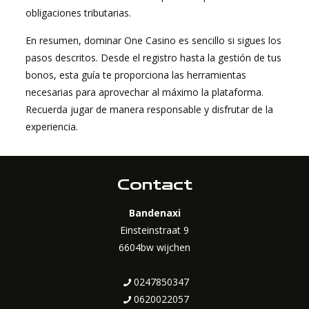
obligaciones tributarias.
En resumen, dominar One Casino es sencillo si sigues los
pasos descritos. Desde el registro hasta la gestión de tus
bonos, esta guía te proporciona las herramientas
necesarias para aprovechar al máximo la plataforma.
Recuerda jugar de manera responsable y disfrutar de la
experiencia.
Contact
Bandenaxi
Einsteinstraat 9
6604bw wijchen
0247850347
0620022057