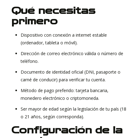
Qué necesitas
primero
Dispositivo con conexión a internet estable
(ordenador, tableta o móvil).
Dirección de correo electrónico válida o número de
teléfono.
Documento de identidad oficial (DNI, pasaporte o
carné de conducir) para verificar tu cuenta.
Método de pago preferido: tarjeta bancaria,
monedero electrónico o criptomoneda.
Ser mayor de edad según la legislación de tu país (18
o 21 años, según corresponda).
Configuración de la