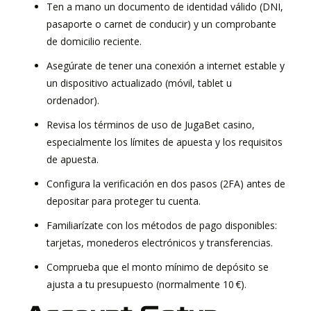
Ten a mano un documento de identidad válido (DNI,
pasaporte o carnet de conducir) y un comprobante
de domicilio reciente.
Asegúrate de tener una conexión a internet estable y
un dispositivo actualizado (móvil, tablet u
ordenador).
Revisa los términos de uso de JugaBet casino,
especialmente los límites de apuesta y los requisitos
de apuesta.
Configura la verificación en dos pasos (2FA) antes de
depositar para proteger tu cuenta.
Familiarízate con los métodos de pago disponibles:
tarjetas, monederos electrónicos y transferencias.
Comprueba que el monto mínimo de depósito se
ajusta a tu presupuesto (normalmente 10 €).