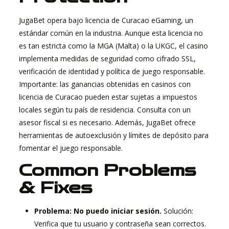
JugaBet opera bajo licencia de Curacao eGaming, un
estándar común en la industria. Aunque esta licencia no
es tan estricta como la MGA (Malta) o la UKGC, el casino
implementa medidas de seguridad como cifrado SSL,
verificación de identidad y política de juego responsable.
Importante: las ganancias obtenidas en casinos con
licencia de Curacao pueden estar sujetas a impuestos
locales según tu país de residencia. Consulta con un
asesor fiscal si es necesario. Además, JugaBet ofrece
herramientas de autoexclusión y límites de depósito para
fomentar el juego responsable.
Common Problems
& Fixes
Problema: No puedo iniciar sesión.
Solución:
Verifica que tu usuario y contraseña sean correctos.