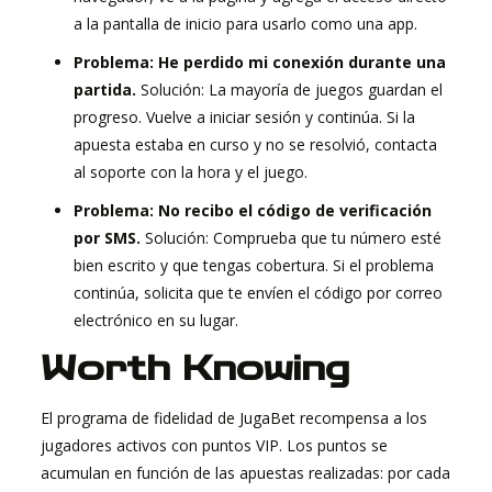
a la pantalla de inicio para usarlo como una app.
Problema: He perdido mi conexión durante una
partida.
Solución: La mayoría de juegos guardan el
progreso. Vuelve a iniciar sesión y continúa. Si la
apuesta estaba en curso y no se resolvió, contacta
al soporte con la hora y el juego.
Problema: No recibo el código de verificación
por SMS.
Solución: Comprueba que tu número esté
bien escrito y que tengas cobertura. Si el problema
continúa, solicita que te envíen el código por correo
electrónico en su lugar.
Worth Knowing
El programa de fidelidad de JugaBet recompensa a los
jugadores activos con puntos VIP. Los puntos se
acumulan en función de las apuestas realizadas: por cada