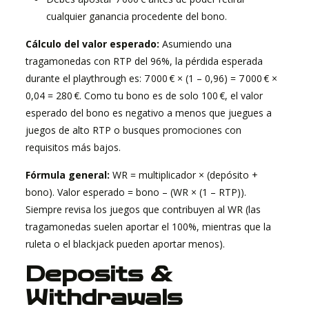
cualquier ganancia procedente del bono.
Cálculo del valor esperado:
Asumiendo una
tragamonedas con RTP del 96%, la pérdida esperada
durante el playthrough es: 7 000 € × (1 – 0,96) = 7 000 € ×
0,04 = 280 €. Como tu bono es de solo 100 €, el valor
esperado del bono es negativo a menos que juegues a
juegos de alto RTP o busques promociones con
requisitos más bajos.
Fórmula general:
WR = multiplicador × (depósito +
bono). Valor esperado = bono – (WR × (1 – RTP)).
Siempre revisa los juegos que contribuyen al WR (las
tragamonedas suelen aportar el 100%, mientras que la
ruleta o el blackjack pueden aportar menos).
Deposits &
Withdrawals