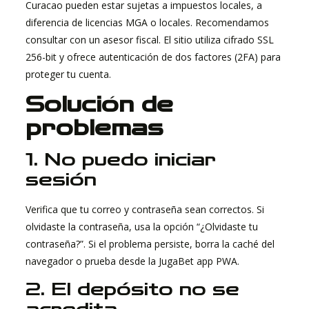
Curacao pueden estar sujetas a impuestos locales, a
diferencia de licencias MGA o locales. Recomendamos
consultar con un asesor fiscal. El sitio utiliza cifrado SSL
256-bit y ofrece autenticación de dos factores (2FA) para
proteger tu cuenta.
Solución de
problemas
1. No puedo iniciar
sesión
Verifica que tu correo y contraseña sean correctos. Si
olvidaste la contraseña, usa la opción “¿Olvidaste tu
contraseña?”. Si el problema persiste, borra la caché del
navegador o prueba desde la JugaBet app PWA.
2. El depósito no se