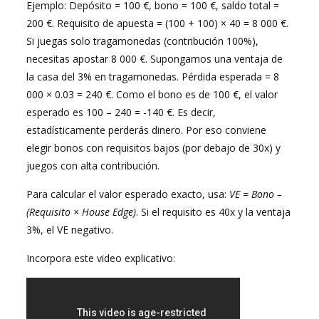
Ejemplo: Depósito = 100 €, bono = 100 €, saldo total =
200 €. Requisito de apuesta = (100 + 100) × 40 = 8 000 €.
Si juegas solo tragamonedas (contribución 100%),
necesitas apostar 8 000 €. Supongamos una ventaja de
la casa del 3% en tragamonedas. Pérdida esperada = 8
000 × 0.03 = 240 €. Como el bono es de 100 €, el valor
esperado es 100 – 240 = -140 €. Es decir,
estadísticamente perderás dinero. Por eso conviene
elegir bonos con requisitos bajos (por debajo de 30x) y
juegos con alta contribución.
Para calcular el valor esperado exacto, usa:
VE = Bono –
(Requisito × House Edge)
. Si el requisito es 40x y la ventaja
3%, el VE negativo.
Incorpora este video explicativo: