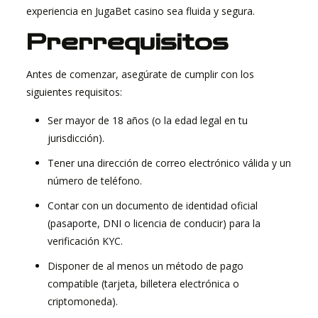
experiencia en JugaBet casino sea fluida y segura.
Prerrequisitos
Antes de comenzar, asegúrate de cumplir con los
siguientes requisitos:
Ser mayor de 18 años (o la edad legal en tu
jurisdicción).
Tener una dirección de correo electrónico válida y un
número de teléfono.
Contar con un documento de identidad oficial
(pasaporte, DNI o licencia de conducir) para la
verificación KYC.
Disponer de al menos un método de pago
compatible (tarjeta, billetera electrónica o
criptomoneda).