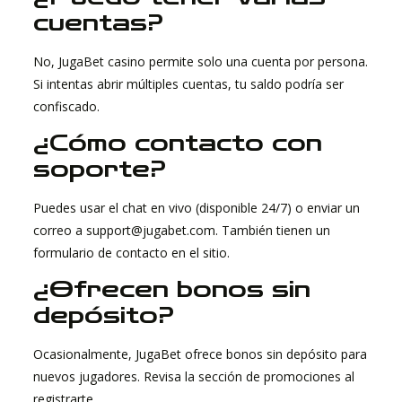
cuentas?
No, JugaBet casino permite solo una cuenta por persona.
Si intentas abrir múltiples cuentas, tu saldo podría ser
confiscado.
¿Cómo contacto con
soporte?
Puedes usar el chat en vivo (disponible 24/7) o enviar un
correo a support@jugabet.com. También tienen un
formulario de contacto en el sitio.
¿Ofrecen bonos sin
depósito?
Ocasionalmente, JugaBet ofrece bonos sin depósito para
nuevos jugadores. Revisa la sección de promociones al
registrarte.