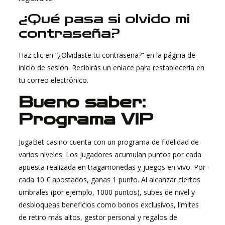
¿Qué pasa si olvido mi
contraseña?
Haz clic en “¿Olvidaste tu contraseña?” en la página de
inicio de sesión. Recibirás un enlace para restablecerla en
tu correo electrónico.
Bueno saber:
Programa VIP
JugaBet casino cuenta con un programa de fidelidad de
varios niveles. Los jugadores acumulan puntos por cada
apuesta realizada en tragamonedas y juegos en vivo. Por
cada 10 € apostados, ganas 1 punto. Al alcanzar ciertos
umbrales (por ejemplo, 1000 puntos), subes de nivel y
desbloqueas beneficios como bonos exclusivos, límites
de retiro más altos, gestor personal y regalos de