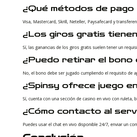
¿Qué métodos de pago
Visa, Mastercard, Skrill, Neteller, Paysafecard y transfere
¿Los giros gratis tiene
Sí, las ganancias de los giros gratis suelen tener un requ
¿Puedo retirar el bono
No, el bono debe ser jugado cumpliendo el requisito de a
¿Spinsy ofrece juego en
Sí, cuenta con una sección de casino en vivo con ruleta,
¿Cómo contacto al servi
Puedes usar el chat en vivo disponible 24/7, enviar un cor