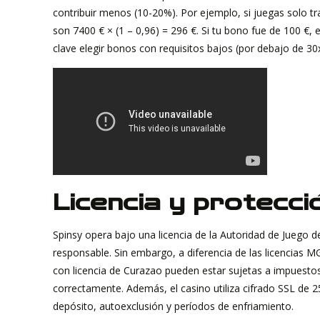
contribuir menos (10-20%). Por ejemplo, si juegas solo 
son 7400 € × (1 – 0,96) = 296 €. Si tu bono fue de 100 €,
clave elegir bonos con requisitos bajos (por debajo de 30
Licencia y protecci
Spinsy opera bajo una licencia de la Autoridad de Juego 
responsable. Sin embargo, a diferencia de las licencias M
con licencia de Curazao pueden estar sujetas a impuestos 
correctamente. Además, el casino utiliza cifrado SSL de 
depósito, autoexclusión y períodos de enfriamiento.