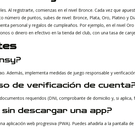
les. Al registrarte, comienzas en el nivel Bronce. Cada vez que apues
o número de puntos, subes de nivel: Bronce, Plata, Oro, Platino y Di
 cuenta personal y regalos de cumpleaños. Por ejemplo, en el nivel Or
nos o dinero en efectivo en la tienda del club, con una tasa de canje
tes
insy?
urazao. Además, implementa medidas de juego responsable y verificación
o de verificación de cuenta
 documentos requeridos (DNI, comprobante de domicilio y, si aplica, fo
l sin descargar una app?
una aplicación web progresiva (PWA). Puedes añadirla a la pantalla de