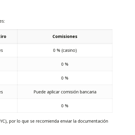
es:
iro
Comisiones
es
0 % (casino)
0 %
0 %
es
Puede aplicar comisión bancaria
0 %
(KYC), por lo que se recomienda enviar la documentación