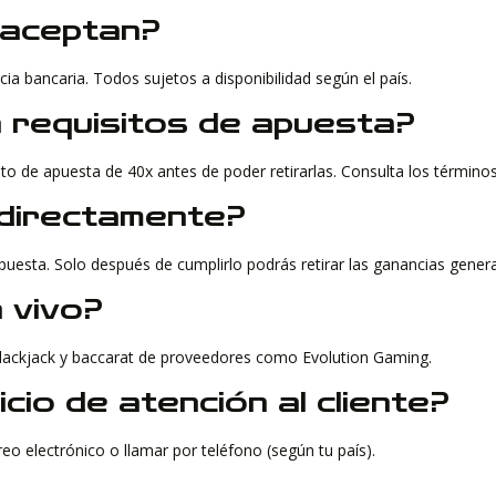
 aceptan?
ncia bancaria. Todos sujetos a disponibilidad según el país.
n requisitos de apuesta?
isito de apuesta de 40x antes de poder retirarlas. Consulta los términ
 directamente?
puesta. Solo después de cumplirlo podrás retirar las ganancias gener
 vivo?
 blackjack y baccarat de proveedores como Evolution Gaming.
cio de atención al cliente?
reo electrónico o llamar por teléfono (según tu país).