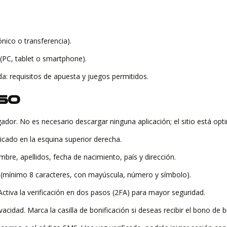
nico o transferencia).
 (PC, tablet o smartphone).
da: requisitos de apuesta y juegos permitidos.
so
egador. No es necesario descargar ninguna aplicación; el sitio está 
bicado en la esquina superior derecha.
bre, apellidos, fecha de nacimiento, país y dirección.
 (mínimo 8 caracteres, con mayúscula, número y símbolo).
Activa la verificación en dos pasos (2FA) para mayor seguridad.
vacidad. Marca la casilla de bonificación si deseas recibir el bono de 