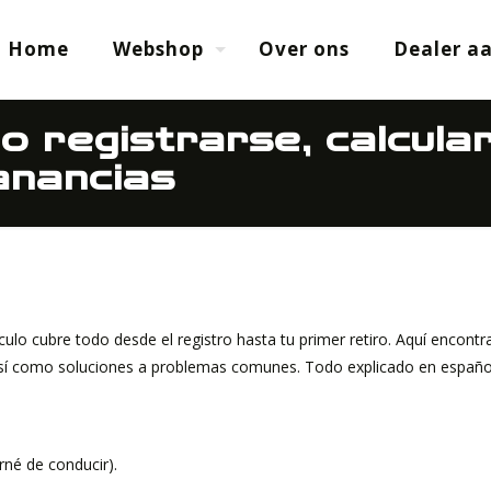
Home
Webshop
Over ons
Dealer a
o registrarse, calcula
anancias
tículo cubre todo desde el registro hasta tu primer retiro. Aquí encon
 así como soluciones a problemas comunes. Todo explicado en españo
né de conducir).