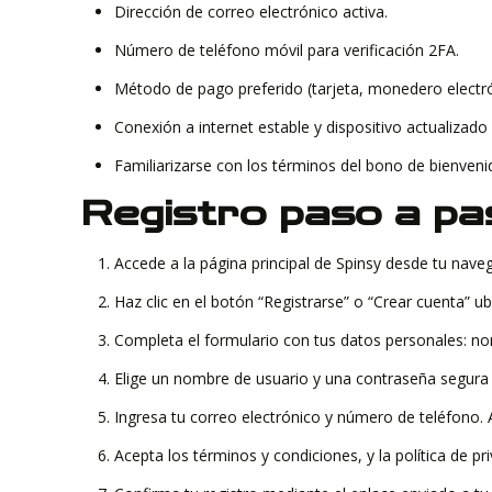
Dirección de correo electrónico activa.
Número de teléfono móvil para verificación 2FA.
Método de pago preferido (tarjeta, monedero electró
Conexión a internet estable y dispositivo actualizado
Familiarizarse con los términos del bono de bienveni
Registro paso a pa
Accede a la página principal de Spinsy desde tu nav
Haz clic en el botón “Registrarse” o “Crear cuenta” u
Completa el formulario con tus datos personales: nom
Elige un nombre de usuario y una contraseña segura
Ingresa tu correo electrónico y número de teléfono. 
Acepta los términos y condiciones, y la política de pri