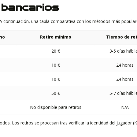
 bancarios
. A continuación, una tabla comparativa con los métodos más popular
mo
Retiro mínimo
Tiempo de ret
20 €
3-5 días hábil
10 €
24 horas
10 €
24 horas
50 €
5-7 días hábil
No disponible para retiros
N/A
dos. Los retiros se procesan tras verificar la identidad del jugador 