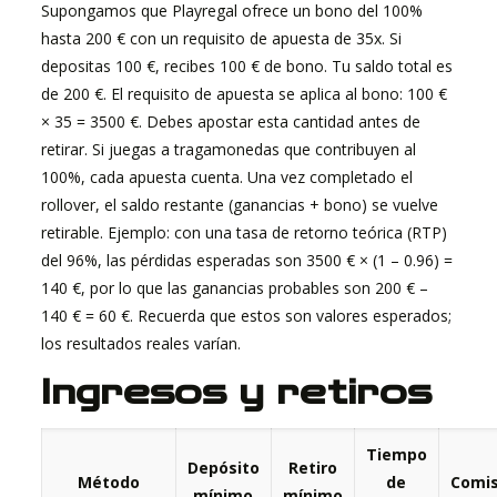
Supongamos que Playregal ofrece un bono del 100%
hasta 200 € con un requisito de apuesta de 35x. Si
depositas 100 €, recibes 100 € de bono. Tu saldo total es
de 200 €. El requisito de apuesta se aplica al bono: 100 €
× 35 = 3500 €. Debes apostar esta cantidad antes de
retirar. Si juegas a tragamonedas que contribuyen al
100%, cada apuesta cuenta. Una vez completado el
rollover, el saldo restante (ganancias + bono) se vuelve
retirable. Ejemplo: con una tasa de retorno teórica (RTP)
del 96%, las pérdidas esperadas son 3500 € × (1 – 0.96) =
140 €, por lo que las ganancias probables son 200 € –
140 € = 60 €. Recuerda que estos son valores esperados;
los resultados reales varían.
Ingresos y retiros
Tiempo
Depósito
Retiro
Método
de
Comis
mínimo
mínimo