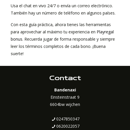
Usa el chat en vivo 24/7 o envía un correo electrónico.
También hay un número de teléfono en algunos países.
Con esta guía práctica, ahora tienes las herramientas
para aprovechar al máximo tu experiencia en
Playregal
bonus
. Recuerda jugar de forma responsable y siempre
leer los términos completos de cada bono. ¡Buena
suerte!
Contact
Bandenaxi
Einsteinstraat 9
6604bw wijchen
0247850347
0620022057