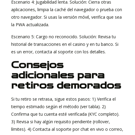
Escenario 4: Jugabilidad lenta. Solución: Cierra otras
aplicaciones, limpia la caché del navegador o prueba con
otro navegador. Si usas la versión móvil, verifica que sea
la PWA actualizada.
Escenario 5: Cargo no reconocido. Solución: Revisa tu
historial de transacciones en el casino y en tu banco. Si
es un error, contacta al soporte con los detalles.
Consejos
adicionales para
retiros demorados
Si tu retiro se retrasa, sigue estos pasos: 1) Verifica el
tiempo estimado según el método (ver tabla). 2)
Confirma que tu cuenta esté verificada (KYC completo).
3) Revisa si hay algún requisito pendiente (rollover,
límites). 4) Contacta al soporte por chat en vivo o correo,