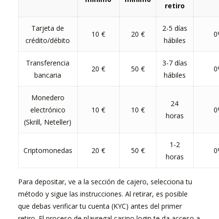
retiro
Tarjeta de
2-5 días
10 €
20 €
0
crédito/débito
hábiles
Transferencia
3-7 días
20 €
50 €
0
bancaria
hábiles
Monedero
24
electrónico
10 €
10 €
0
horas
(Skrill, Neteller)
1-2
Criptomonedas
20 €
50 €
0
horas
Para depositar, ve a la sección de cajero, selecciona tu
método y sigue las instrucciones. Al retirar, es posible
que debas verificar tu cuenta (KYC) antes del primer
retiro. El proceso de playregal casino login te da acceso a