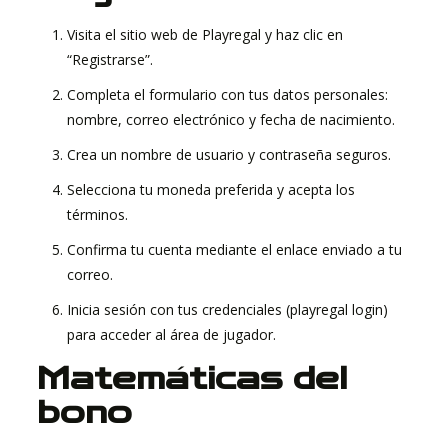
Visita el sitio web de Playregal y haz clic en
“Registrarse”.
Completa el formulario con tus datos personales:
nombre, correo electrónico y fecha de nacimiento.
Crea un nombre de usuario y contraseña seguros.
Selecciona tu moneda preferida y acepta los
términos.
Confirma tu cuenta mediante el enlace enviado a tu
correo.
Inicia sesión con tus credenciales (playregal login)
para acceder al área de jugador.
Matemáticas del
bono