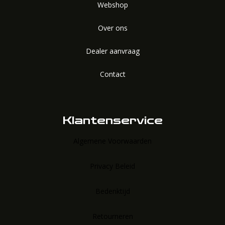
Webshop
Over ons
Velgen
Dealer aanvraag
Accessoires
Contact
Hoodies
Caps
Klantenservice
Stickers
Algemene Voorwaarden
Wandpanelen
Privacy Beleid
Bedenktijd
Retourneren