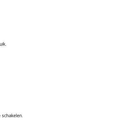
uik.
e schakelen.