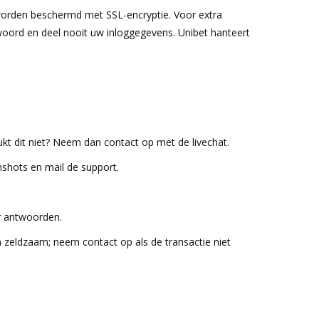
 worden beschermd met SSL-encryptie. Voor extra
twoord en deel nooit uw inloggegevens. Unibet hanteert
kt dit niet? Neem dan contact op met de livechat.
shots en mail de support.
r antwoorden.
 zeldzaam; neem contact op als de transactie niet