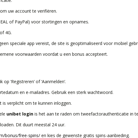
catie.
) om uw account te verifiëren.
DEAL of PayPal) voor stortingen en opnames.
 of 4G.
een speciale app vereist, de site is geoptimaliseerd voor mobiel gebr
lgemene voorwaarden voordat u een bonus accepteert.
k op ‘Registreren’ of ‘Aanmelden’.
ortedatum en e-mailadres. Gebruik een sterk wachtwoord.
t is verplicht om te kunnen inloggen.
pele
unibet login
is het aan te raden om tweefactorauthenticatie in t
ploaden. Dit duurt meestal 24 uur.
om/bonus/free-spins/
en kies de gewenste gratis spins-aanbieding.