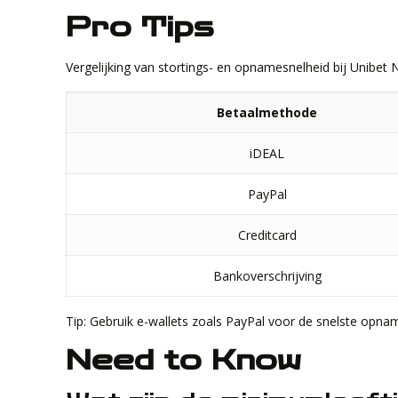
Pro Tips
Vergelijking van stortings- en opnamesnelheid bij Unibet 
Betaalmethode
iDEAL
PayPal
Creditcard
Bankoverschrijving
Tip: Gebruik e-wallets zoals PayPal voor de snelste opna
Need to Know