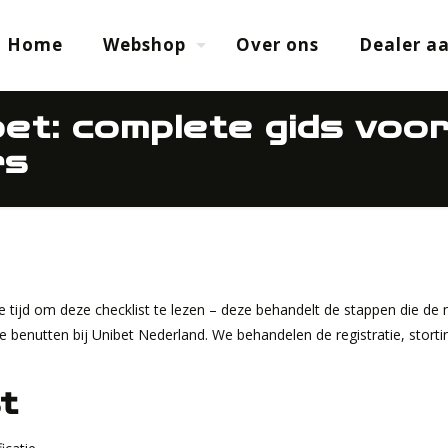
Home
Webshop
Over ons
Dealer a
ibet: complete gids voo
rs
de tijd om deze checklist te lezen – deze behandelt de stappen die de
 te benutten bij Unibet Nederland. We behandelen de registratie, stort
t