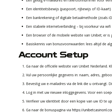
Een geldig e-mailadres en telefoonnummer voor verifi
Een identiteitsbewijs (paspoort, rijbewijs of ID-kaart
Een bankrekening of digitale betaalmethode (zoals i
Een stabiele internetverbinding – bij voorkeur via wifi
Een browser of de mobiele website van Unibet; er is g
Basiskennis van bonusvoorwaarden: lees altijd de a
Account Setup
Ga naar de officiële website van Unibet Nederland. Kli
Vul uw persoonlijke gegevens in: naam, adres, gebo
Bevestig uw e-mailadres via de link die u ontvangt. Di
Log in met uw nieuwe inloggegevens. Voor een soe
Verifieer uw identiteit door een kopie van uw ID te u
Ga naar de bonuspagina via
https://unibetcasinonl.c