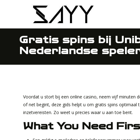
Gratis spins bij Un
Nederlandse spele
Voordat u stort bij een online casino, neem vijf minuten 
of net begint, deze gids helpt u om gratis spins optimaal
inzetvereisten. Zo weet u precies waar u aan toe bent.
What You Need Firs