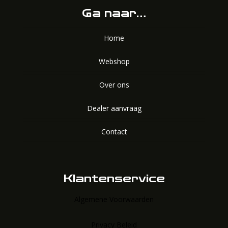
Ga naar…
Home
Webshop
Over ons
Velgen
Dealer aanvraag
Accessoires
Contact
Hoodies
Caps
Klantenservice
Stickers
Algemene Voorwaarden
Wandpanelen
Privacy Beleid