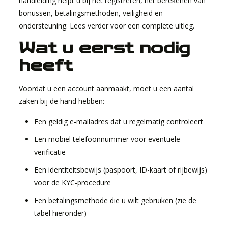
handleiding helpt u bij het registreren, het berekenen van
bonussen, betalingsmethoden, veiligheid en
ondersteuning. Lees verder voor een complete uitleg.
Wat u eerst nodig
heeft
Voordat u een account aanmaakt, moet u een aantal
zaken bij de hand hebben:
Een geldig e-mailadres dat u regelmatig controleert
Een mobiel telefoonnummer voor eventuele
verificatie
Een identiteitsbewijs (paspoort, ID-kaart of rijbewijs)
voor de KYC-procedure
Een betalingsmethode die u wilt gebruiken (zie de
tabel hieronder)