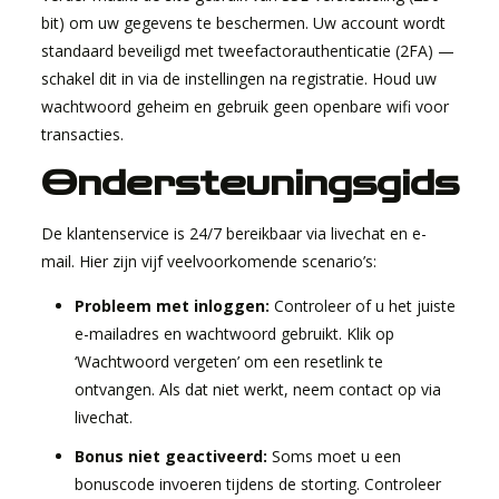
bit) om uw gegevens te beschermen. Uw account wordt
standaard beveiligd met tweefactorauthenticatie (2FA) —
schakel dit in via de instellingen na registratie. Houd uw
wachtwoord geheim en gebruik geen openbare wifi voor
transacties.
Ondersteuningsgids
De klantenservice is 24/7 bereikbaar via livechat en e-
mail. Hier zijn vijf veelvoorkomende scenario’s:
Probleem met inloggen:
Controleer of u het juiste
e-mailadres en wachtwoord gebruikt. Klik op
‘Wachtwoord vergeten’ om een resetlink te
ontvangen. Als dat niet werkt, neem contact op via
livechat.
Bonus niet geactiveerd:
Soms moet u een
bonuscode invoeren tijdens de storting. Controleer