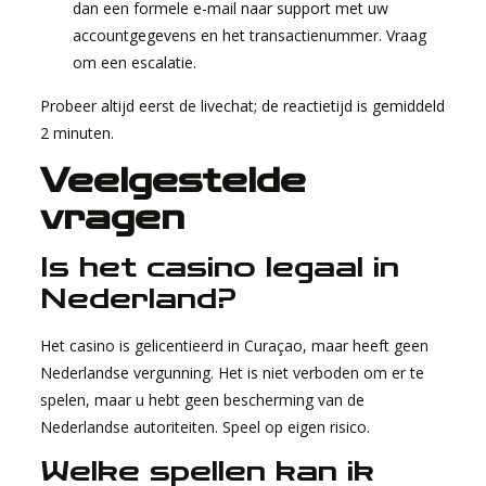
dan een formele e-mail naar support met uw
accountgegevens en het transactienummer. Vraag
om een escalatie.
Probeer altijd eerst de livechat; de reactietijd is gemiddeld
2 minuten.
Veelgestelde
vragen
Is het casino legaal in
Nederland?
Het casino is gelicentieerd in Curaçao, maar heeft geen
Nederlandse vergunning. Het is niet verboden om er te
spelen, maar u hebt geen bescherming van de
Nederlandse autoriteiten. Speel op eigen risico.
Welke spellen kan ik