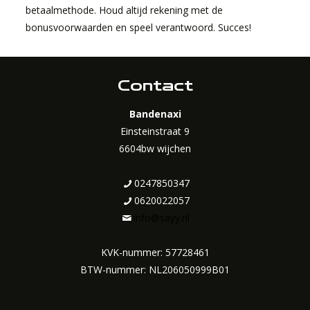
betaalmethode. Houd altijd rekening met de
bonusvoorwaarden en speel verantwoord. Succes!
Contact
Bandenaxi
Einsteinstraat 9
6604bw wijchen
0247850347
0620022057
info@sayy.nl
KVK-nummer: 57728461
BTW-nummer: NL206050999B01