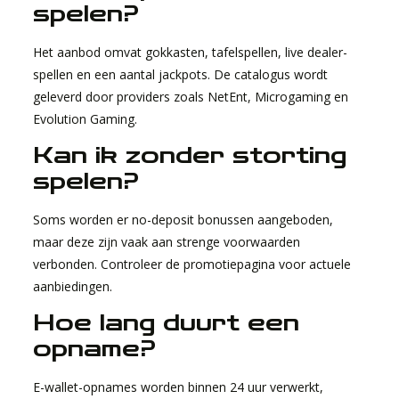
spelen?
Het aanbod omvat gokkasten, tafelspellen, live dealer-
spellen en een aantal jackpots. De catalogus wordt
geleverd door providers zoals NetEnt, Microgaming en
Evolution Gaming.
Kan ik zonder storting
spelen?
Soms worden er no-deposit bonussen aangeboden,
maar deze zijn vaak aan strenge voorwaarden
verbonden. Controleer de promotiepagina voor actuele
aanbiedingen.
Hoe lang duurt een
opname?
E-wallet-opnames worden binnen 24 uur verwerkt,