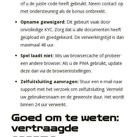
of u de juiste code heeft gebruikt. Neem contact op
met ondersteuning als de bonus ontbreekt.
Opname geweigerd:
Dit gebeurt vaak door
onvolledige KYC. Zorg dat u alle documenten heeft
geüpload en goedgekeurd. De verwerkingstijd is dan
maximaal 48 uur.
Spel laadt niet:
Wis uw browsercache of probeer
een andere browser. Als u de PWA gebruikt, update
deze dan via de browserinstellingen.
Zelfuitsluiting aanvragen:
Stuur een e-mail naar
support met het verzoek om zelfuitsluiting. Vermeld
uw gebruikersnaam en de gewenste duur. Het wordt
binnen 24 uur verwerkt.
Goed om te weten:
vertraagde