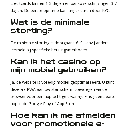
creditcards binnen 1-3 dagen en bankoverschrijvingen 3-7
dagen. De eerste opname kan langer duren door KYC.
Wat is de minimale
storting?
De minimale storting is doorgaans €10, tenzij anders
vermeld bij specifieke betalingsmethoden.
Kan ik het casino op
mijn mobiel gebruiken?
Ja, de website is volledig mobiel geoptimaliseerd. U kunt
deze als PWA aan uw startscherm toevoegen via de
browser voor een app-achtige ervaring. Er is geen aparte
app in de Google Play of App Store.
Hoe kan ik me afmelden
voor promotionele e-