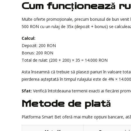
Cum funcționează rul
Multe oferte promoționale, precum bonusul de bun venit 
500 RON cu un rulaj de 35x (depozit + bonus) se calculeaz
Calcul:
Depozit: 200 RON
Bonus: 200 RON
Total de rulat: (200 + 200) × 35 = 14.000 RON
Asta înseamnă că trebuie să plasezi pariuri în valoare tota
pierderea așteptată în timpul rulajului este de 4% × 14.000
Sfat:
Verifică întotdeauna termenii exacti ai fiecărei promoț
Metode de plată
Platforma Smart Bet oferă mai multe opțiuni bancare, atât p