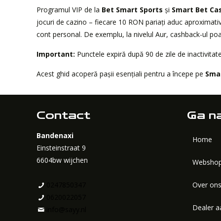
Programul VIP de la
Bet Smart Sports
și
Smart Bet Ca
jocuri de cazino – fiecare 10 RON pariați aduc aproximativ 
cont personal. De exemplu, la nivelul Aur, cashback-ul poa
Important:
Punctele expiră după 90 de zile de inactivitat
Acest ghid acoperă pașii esențiali pentru a începe pe
Sma
Contact
Ga n
Bandenaxi
Home
Einsteinstraat 9
6604bw wijchen
Websho
0247850347
Over on
Velge
0620022057
Dealer a
Acces
info@sayy.nl