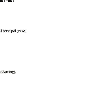
gere?
l principal (PWA).
o eGaming).