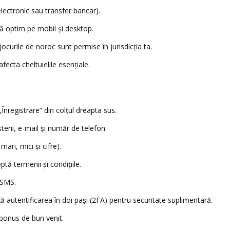
lectronic sau transfer bancar).
ză optim pe mobil și desktop.
ocurile de noroc sunt permise în jurisdicția ta.
afecta cheltuielile esențiale.
Înregistrare” din colțul dreapta sus.
rii, e-mail și număr de telefon.
ari, mici și cifre).
ă termenii și condițiile.
 SMS.
ză autentificarea în doi pași (2FA) pentru securitate suplimentară.
 bonus de bun venit.