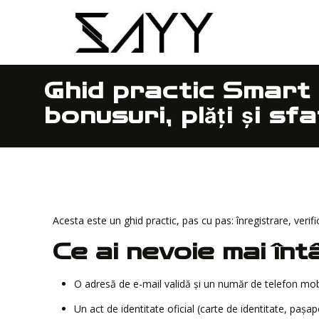
Ghid practic Smart 
bonusuri, plăți și sfa
Acesta este un ghid practic, pas cu pas: înregistrare, verifi
Ce ai nevoie mai întâ
O adresă de e-mail validă și un număr de telefon mob
Un act de identitate oficial (carte de identitate, paș