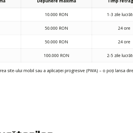
imă
Depunere maximă
Timp retra
10.000 RON
1-3 zile lucră
50.000 RON
24 ore
50.000 RON
24 ore
100.000 RON
2-5 zile lucră
 site-ului mobil sau a aplicației progresive (PWA) – o poți lansa dire