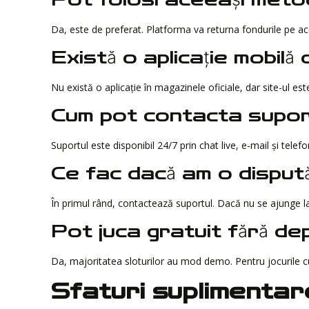
Pot folosi aceeași meto
Da, este de preferat. Platforma va returna fondurile pe a
Există o aplicație mobilă
Nu există o aplicație în magazinele oficiale, dar site-ul e
Cum pot contacta supor
Suportul este disponibil 24/7 prin chat live, e-mail și tel
Ce fac dacă am o dispută
În primul rând, contactează suportul. Dacă nu se ajunge la
Pot juca gratuit fără d
Da, majoritatea sloturilor au mod demo. Pentru jocurile cu
Sfaturi suplimentar