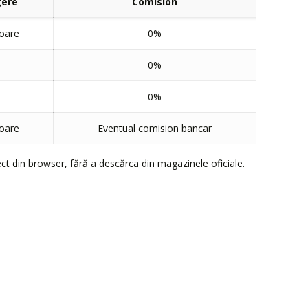
gere
Comision
toare
0%
0%
0%
toare
Eventual comision bancar
ct din browser, fără a descărca din magazinele oficiale.