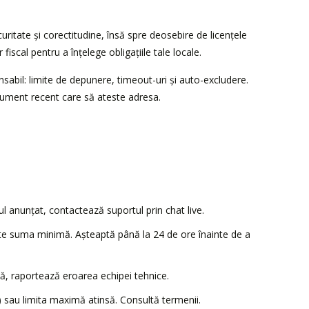
ritate și corectitudine, însă spre deosebire de licențele
scal pentru a înțelege obligațiile tale locale.
sabil: limite de depunere, timeout-uri și auto-excludere.
document recent care să ateste adresa.
 anunțat, contactează suportul prin chat live.
ește suma minimă. Așteaptă până la 24 de ore înainte de a
ă, raportează eroarea echipei tehnice.
 sau limita maximă atinsă. Consultă termenii.