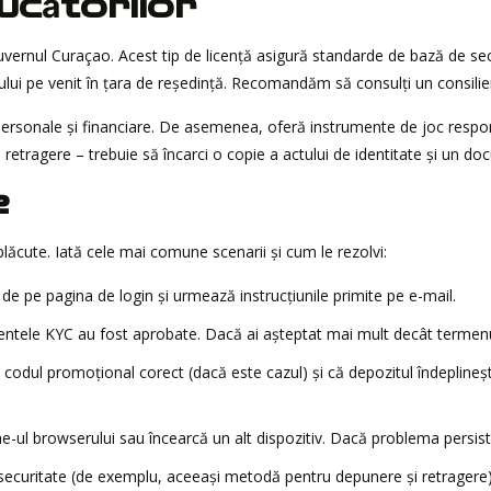
jucătorilor
vernul Curaçao. Acest tip de licență asigură standarde de bază de secu
ui pe venit în țara de reședință. Recomandăm să consulți un consilier fi
personale și financiare. De asemenea, oferă instrumente de joc respon
a retragere – trebuie să încarci o copie a actului de identitate și un 
e
lăcute. Iată cele mai comune scenarii și cum le rezolvi:
e pe pagina de login și urmează instrucțiunile primite pe e-mail.
ntele KYC au fost aprobate. Dacă ai așteptat mai mult decât termenul
s codul promoțional corect (dacă este cazul) și că depozitul îndeplin
-ul browserului sau încearcă un alt dispozitiv. Dacă problema persist
 securitate (de exemplu, aceeași metodă pentru depunere și retragere)