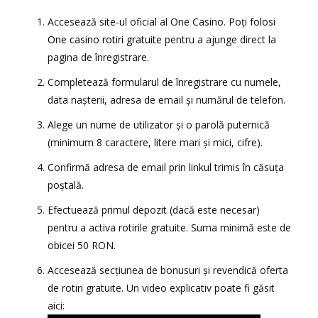
Accesează site-ul oficial al One Casino. Poți folosi
One casino rotiri gratuite
pentru a ajunge direct la
pagina de înregistrare.
Completează formularul de înregistrare cu numele,
data nașterii, adresa de email și numărul de telefon.
Alege un nume de utilizator și o parolă puternică
(minimum 8 caractere, litere mari și mici, cifre).
Confirmă adresa de email prin linkul trimis în căsuța
poștală.
Efectuează primul depozit (dacă este necesar)
pentru a activa rotirile gratuite. Suma minimă este de
obicei 50 RON.
Accesează secțiunea de bonusuri și revendică oferta
de rotiri gratuite. Un video explicativ poate fi găsit
aici: