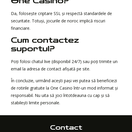
One Casino?
Da, folosește criptare SSL și respectă standardele de
securitate. Totuși, jocurile de noroc implică riscuri
financiare.
Cum contactez
suportul?
Poți folosi chatul live (disponibil 24/7) sau poți trimite un
email la adresa de contact afișată pe site.
În concluzie, urmând acești pași vei putea să beneficiezi
de rotirile gratuite la One Casino într-un mod informat și
responsabil. Nu uita să joci întotdeauna cu cap și să
stabilești limite personale.
Contact