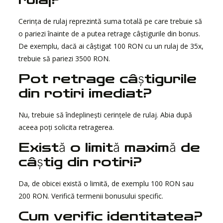
rulaj?
Cerința de rulaj reprezintă suma totală pe care trebuie să
o pariezi înainte de a putea retrage câștigurile din bonus.
De exemplu, dacă ai câștigat 100 RON cu un rulaj de 35x,
trebuie să pariezi 3500 RON.
Pot retrage câștigurile
din rotiri imediat?
Nu, trebuie să îndeplinești cerințele de rulaj. Abia după
aceea poți solicita retragerea.
Există o limită maximă de
câștig din rotiri?
Da, de obicei există o limită, de exemplu 100 RON sau
200 RON. Verifică termenii bonusului specific.
Cum verific identitatea?