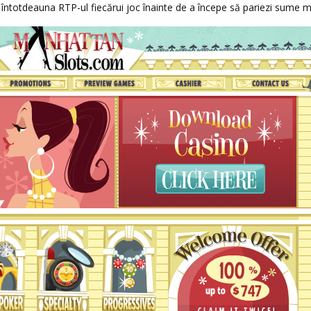
 întotdeauna RTP-ul fiecărui joc înainte de a începe să pariezi sume m