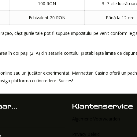
100 RON
3–7 zile lucrătoar
Echivalent 20 RON
Până la 12 ore
çao, câștigurile tale pot fi supuse impozitului pe venit conform legi
rea în doi pași (2FA) din setările contului și stabilește limite de depun
 online sau un jucător experimentat, Manhattan Casino oferă un pachet 
naviga platforma cu încredere. Succes!
aar…
Klantenservice
Algemene Voorwaarden
Privacy Beleid
p