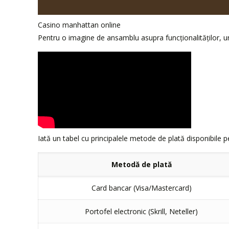
Casino manhattan online
Pentru o imagine de ansamblu asupra funcționalităților, urm
Iată un tabel cu principalele metode de plată disponibile pe
Metodă de plată
Card bancar (Visa/Mastercard)
Portofel electronic (Skrill, Neteller)