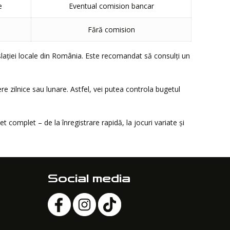
e
Eventual comision bancar
Fără comision
slației locale din România. Este recomandat să consulți un
ere zilnice sau lunare. Astfel, vei putea controla bugetul
complet – de la înregistrare rapidă, la jocuri variate și
Social media