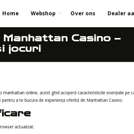
Home
Webshop
Over ons
Dealer a
u Manhattan Casino –
i jocuri
o manhattan online
, acest ghid acoperă caracteristicile esențiale pe c
 utile pentru a te bucura de experiența oferită de Manhattan Casino.
ficare
browser actualizat.