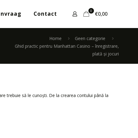
0
anvraag
Contact
€0,00
Home
Geen categorie
Ghid practic pentru Manhattan Casino – înregistrare,
plată și jocuri
are trebuie să le cunoști. De la crearea contului până la