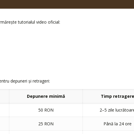
ărește tutorialul video oficial:
ntru depuneri și retrageri:
Depunere minimă
Timp retrager
50 RON
2–5 zile lucrătoar
25 RON
Până la 24 ore