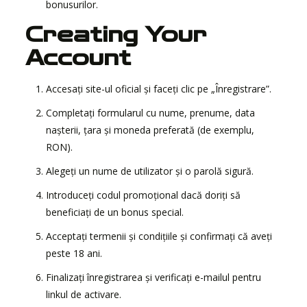
bonusurilor.
Creating Your
Account
Accesați site-ul oficial și faceți clic pe „Înregistrare”.
Completați formularul cu nume, prenume, data
nașterii, țara și moneda preferată (de exemplu,
RON).
Alegeți un nume de utilizator și o parolă sigură.
Introduceți codul promoțional dacă doriți să
beneficiați de un bonus special.
Acceptați termenii și condițiile și confirmați că aveți
peste 18 ani.
Finalizați înregistrarea și verificați e-mailul pentru
linkul de activare.