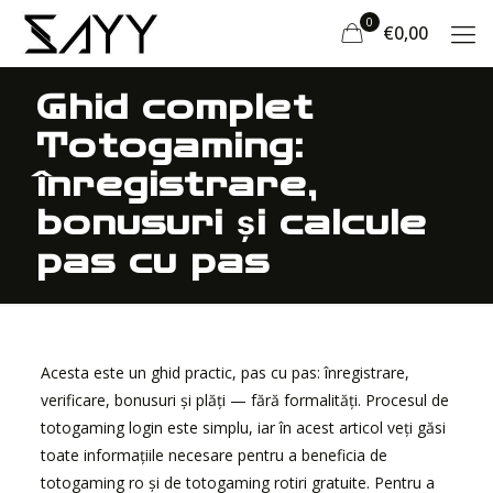
0
€0,00
Ghid complet
Totogaming:
înregistrare,
bonusuri și calcule
pas cu pas
Acesta este un ghid practic, pas cu pas: înregistrare,
verificare, bonusuri și plăți — fără formalități. Procesul de
totogaming login este simplu, iar în acest articol veți găsi
toate informațiile necesare pentru a beneficia de
totogaming ro și de totogaming rotiri gratuite. Pentru a