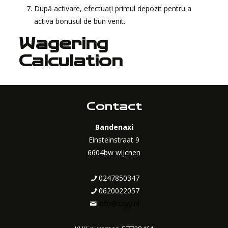
După activare, efectuați primul depozit pentru a
activa bonusul de bun venit.
Wagering
Calculation
Contact
Bandenaxi
Einsteinstraat 9
6604bw wijchen
0247850347
0620022057
info@sayy.nl