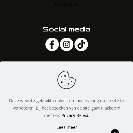
Retourneren
Social media
Deze website gebruikt cookies om uw ervaring op de site te
verbeteren. Bij het bezoeken van de site gaat u akkoord
met ons
Privacy Beleid
.
Lees meer
© SAYY. Alle rechten voorbehouden. | Webdesign: