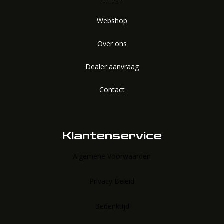
Webshop
Over ons
Velgen
Dealer aanvraag
Accessoires
Contact
Hoodies
Caps
Klantenservice
Stickers
Algemene Voorwaarden
Wandpanelen
Privacy Beleid
Bedenktijd