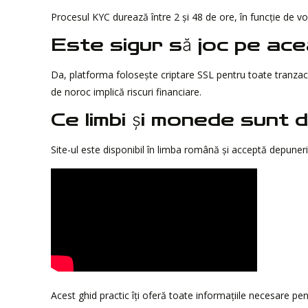
Procesul KYC durează între 2 și 48 de ore, în funcție de vol
Este sigur să joc pe ac
Da, platforma folosește criptare SSL pentru toate tranzacț
de noroc implică riscuri financiare.
Ce limbi și monede sunt d
Site-ul este disponibil în limba română și acceptă depune
Acest ghid practic îți oferă toate informațiile necesare p