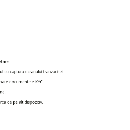
etare.
 cu captura ecranului tranzacției.
s toate documentele KYC.
nal.
ca de pe alt dispozitiv.