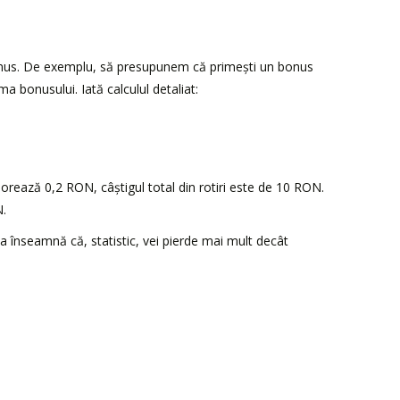
n bonus. De exemplu, să presupunem că primești un bonus
 bonusului. Iată calculul detaliat:
valorează 0,2 RON, câștigul total din rotiri este de 10 RON.
N.
 înseamnă că, statistic, vei pierde mai mult decât