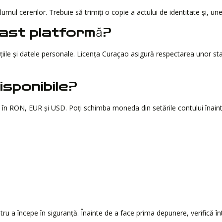
umul cererilor. Trebuie să trimiți o copie a actului de identitate și, u
east platformă?
iile și datele personale. Licența Curaçao asigură respectarea unor sta
isponibile?
ri în RON, EUR și USD. Poți schimba moneda din setările contului înai
entru a începe în siguranță. Înainte de a face prima depunere, verifică