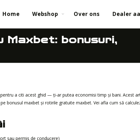
Home
Webshop
Over ons
Dealer a
u Maxbet: bonusuri,
e pentru a citi acest ghid — ți-ar putea economisi timp și bani. Acest 
t pe bonusul maxbet și rotirile gratuite maxbet. Vei afla cum să calcul
i
șaport sau permis de conducere)