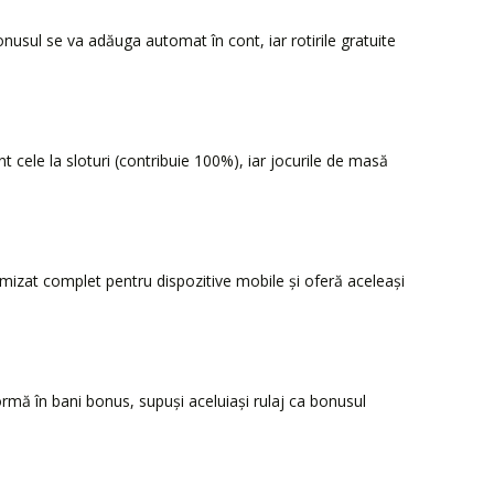
nusul se va adăuga automat în cont, iar rotirile gratuite
t cele la sloturi (contribuie 100%), iar jocurile de masă
timizat complet pentru dispozitive mobile și oferă aceleași
sformă în bani bonus, supuși aceluiași rulaj ca bonusul