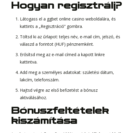
Hogyan regisztrálj?
Látogass el a ggbet online casino weboldalára, és
kattints a „Regisztráció” gombra.
Töltsd ki az űrlapot: teljes név, e-mail cím, jelszó, és
válaszd a forintot (HUF) pénznemként.
Erősítsd meg az e-mail címed a kapott linkre
kattintva.
Add meg a személyes adatokat: születési dátum,
lakcím, telefonszám.
Hajtsd végre az első befizetést a bónusz
aktiválásához.
Bónuszfeltételek
kiszámítása