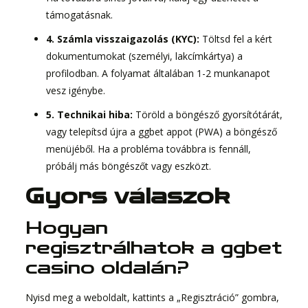
támogatásnak.
4. Számla visszaigazolás (KYC):
Töltsd fel a kért
dokumentumokat (személyi, lakcímkártya) a
profilodban. A folyamat általában 1-2 munkanapot
vesz igénybe.
5. Technikai hiba:
Töröld a böngésző gyorsítótárát,
vagy telepítsd újra a ggbet appot (PWA) a böngésző
menüjéből. Ha a probléma továbbra is fennáll,
próbálj más böngészőt vagy eszközt.
Gyors válaszok
Hogyan
regisztrálhatok a ggbet
casino oldalán?
Nyisd meg a weboldalt, kattints a „Regisztráció” gombra,