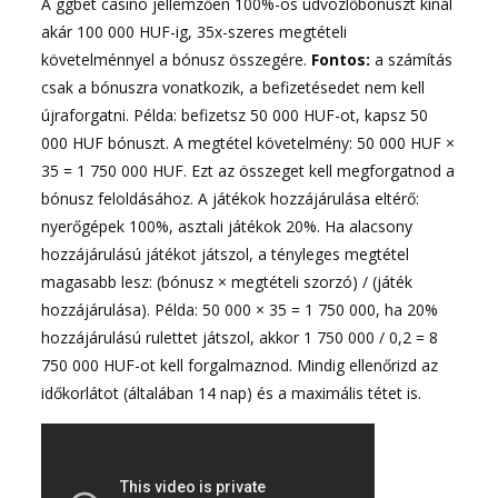
A ggbet casino jellemzően 100%-os üdvözlőbónuszt kínál
akár 100 000 HUF-ig, 35x-szeres megtételi
követelménnyel a bónusz összegére.
Fontos:
a számítás
csak a bónuszra vonatkozik, a befizetésedet nem kell
újraforgatni. Példa: befizetsz 50 000 HUF-ot, kapsz 50
000 HUF bónuszt. A megtétel követelmény: 50 000 HUF ×
35 = 1 750 000 HUF. Ezt az összeget kell megforgatnod a
bónusz feloldásához. A játékok hozzájárulása eltérő:
nyerőgépek 100%, asztali játékok 20%. Ha alacsony
hozzájárulású játékot játszol, a tényleges megtétel
magasabb lesz: (bónusz × megtételi szorzó) / (játék
hozzájárulása). Példa: 50 000 × 35 = 1 750 000, ha 20%
hozzájárulású rulettet játszol, akkor 1 750 000 / 0,2 = 8
750 000 HUF-ot kell forgalmaznod. Mindig ellenőrizd az
időkorlátot (általában 14 nap) és a maximális tétet is.