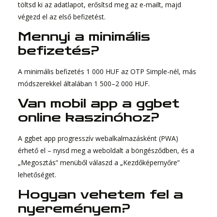
töltsd ki az adatlapot, erősítsd meg az e-mailt, majd
végezd el az első befizetést.
Mennyi a minimális
befizetés?
A minimális befizetés 1 000 HUF az OTP Simple-nél, más
módszerekkel általában 1 500–2 000 HUF.
Van mobil app a ggbet
online kaszinóhoz?
A ggbet app progresszív webalkalmazásként (PWA)
érhető el – nyisd meg a weboldalt a böngésződben, és a
„Megosztás” menüből válaszd a „Kezdőképernyőre”
lehetőséget.
Hogyan vehetem fel a
nyereményem?