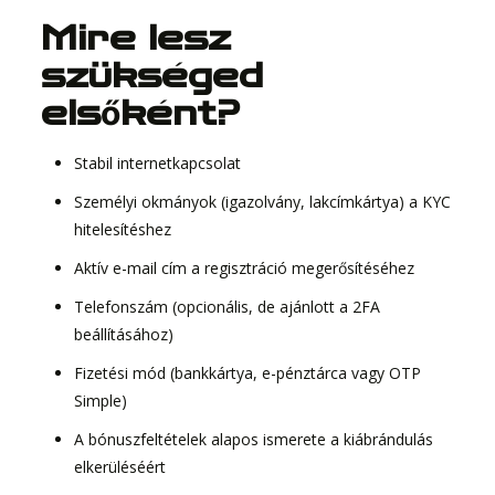
Mire lesz
szükséged
elsőként?
Stabil internetkapcsolat
Személyi okmányok (igazolvány, lakcímkártya) a KYC
hitelesítéshez
Aktív e-mail cím a regisztráció megerősítéséhez
Telefonszám (opcionális, de ajánlott a 2FA
beállításához)
Fizetési mód (bankkártya, e-pénztárca vagy OTP
Simple)
A bónuszfeltételek alapos ismerete a kiábrándulás
elkerüléséért