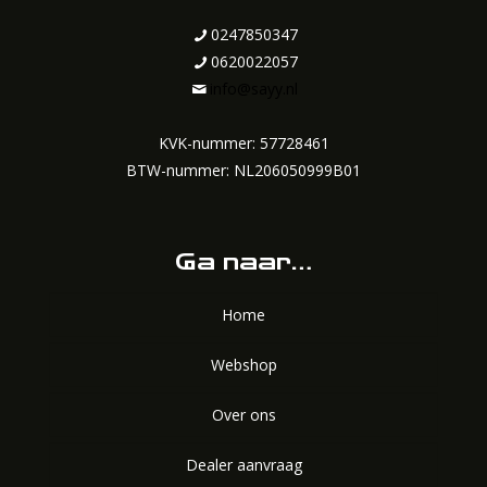
0247850347
0620022057
info@sayy.nl
KVK-nummer: 57728461
BTW-nummer: NL206050999B01
Ga naar…
Home
Webshop
Over ons
Velgen
Dealer aanvraag
Accessoires