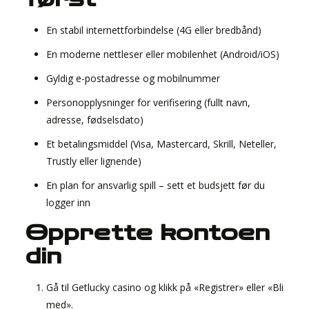
En stabil internettforbindelse (4G eller bredbånd)
En moderne nettleser eller mobilenhet (Android/iOS)
Gyldig e-postadresse og mobilnummer
Personopplysninger for verifisering (fullt navn,
adresse, fødselsdato)
Et betalingsmiddel (Visa, Mastercard, Skrill, Neteller,
Trustly eller lignende)
En plan for ansvarlig spill – sett et budsjett før du
logger inn
Opprette kontoen
din
Gå til Getlucky casino og klikk på «Registrer» eller «Bli
med».