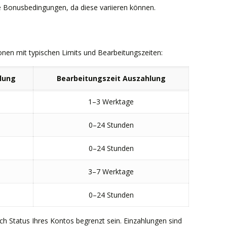
 Bonusbedingungen, da diese variieren können.
onen mit typischen Limits und Bearbeitungszeiten:
lung
Bearbeitungszeit Auszahlung
1–3 Werktage
0–24 Stunden
0–24 Stunden
3–7 Werktage
0–24 Stunden
ch Status Ihres Kontos begrenzt sein. Einzahlungen sind