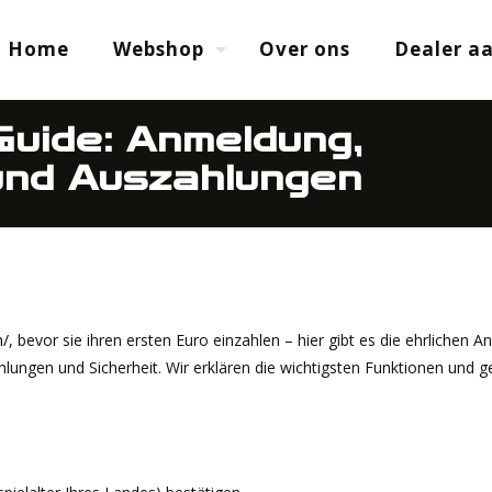
Home
Webshop
Over ons
Dealer a
uide: Anmeldung,
nd Auszahlungen
m/
, bevor sie ihren ersten Euro einzahlen – hier gibt es die ehrlichen A
lungen und Sicherheit. Wir erklären die wichtigsten Funktionen und ge