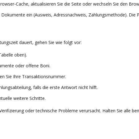
rowser-Cache, aktualisieren Sie die Seite oder wechseln Sie den Bro
n Dokumente ein (Ausweis, Adressnachweis, Zahlungsmethode). Die P
ngszeit dauert, gehen Sie wie folgt vor:
Tabelle oben).
umente oder offene Boni.
nen Sie Ihre Transaktionsnummer.
ungsabteilung, falls die erste Antwort nicht hilft.
uelle weitere Schritte.
erifizierung oder technische Probleme verursacht. Halten Sie alle be