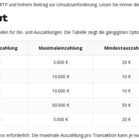
 RTP und hohem Beitrag zur Umsatzanforderung. Lesen Sie immer die
ut
en für Ein- und Auszahlungen. Die Tabelle zeigt die gängigsten Opti
zahlung
Maximaleinzahlung
Mindestauszah
€
5.000 €
20 €
€
10.000 €
10 €
€
10.000 €
10 €
€
50.000 €
50 €
€
5.000 €
20 €
ntos erforderlich. Die maximale Auszahlung pro Transaktion kann je na