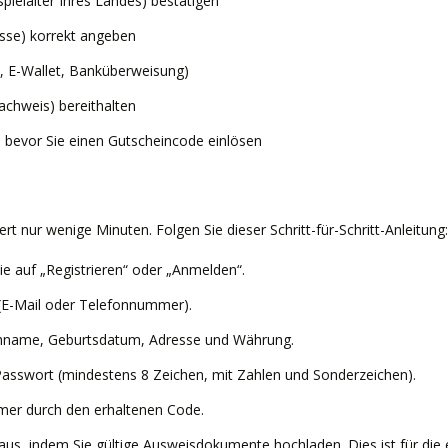
pielalter Ihres Landes) bestätigen
sse) korrekt angeben
e, E-Wallet, Banküberweisung)
achweis) bereithalten
bevor Sie einen Gutscheincode einlösen
 nur wenige Minuten. Folgen Sie dieser Schritt-für-Schritt-Anleitung
Sie auf „Registrieren“ oder „Anmelden“.
(E-Mail oder Telefonnummer).
achname, Geburtsdatum, Adresse und Währung.
Passwort (mindestens 8 Zeichen, mit Zahlen und Sonderzeichen).
mer durch den erhaltenen Code.
us, indem Sie gültige Ausweisdokumente hochladen. Dies ist für die 