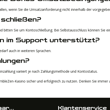
llen, wenn Sie die Umsatzanforderung nicht innerhalb der vorgegeben
 schließen?
nd bitten Sie um Kontoschließung. Bei Selbstausschluss können Sie ein
 im Support unterstützt?
edarf auch in weiteren Sprachen.
hlungen?
teinzahlung variiert je nach Zahlungsmethode und Kontostatus.
ambleZen-Kasino sicher und erfolgreich zu nutzen. Denken Sie immer 
aar…
Klantenservice