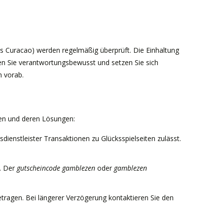
s Curacao) werden regelmäßig überprüft. Die Einhaltung
en Sie verantwortungsbewusst und setzen Sie sich
h vorab.
ien und deren Lösungen:
dienstleister Transaktionen zu Glücksspielseiten zulässt.
n. Der
gutscheincode gamblezen
oder
gamblezen
 betragen. Bei längerer Verzögerung kontaktieren Sie den