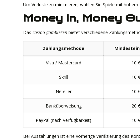
Um Verluste zu minimieren, wählen Sie Spiele mit hohem
Money In, Money O
Das
casino gamblezen
bietet verschiedene Zahlungsmethod
Zahlungsmethode
Mindestein
Visa / Mastercard
10 
Skrill
10 
Neteller
10 
Banküberweisung
20 
PayPal (nach Verfügbarkeit)
10 
Bei Auszahlungen ist eine vorherige Verifizierung des Ko