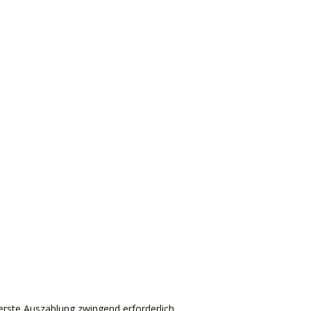
:
erste Auszahlung zwingend erforderlich.