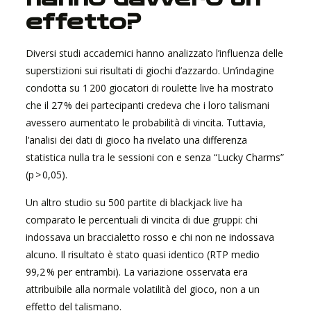
effetto?
Diversi studi accademici hanno analizzato l’influenza delle
superstizioni sui risultati di giochi d’azzardo. Un’indagine
condotta su 1 200 giocatori di roulette live ha mostrato
che il 27 % dei partecipanti credeva che i loro talismani
avessero aumentato le probabilità di vincita. Tuttavia,
l’analisi dei dati di gioco ha rivelato una differenza
statistica nulla tra le sessioni con e senza “Lucky Charms”
(p > 0,05).
Un altro studio su 500 partite di blackjack live ha
comparato le percentuali di vincita di due gruppi: chi
indossava un braccialetto rosso e chi non ne indossava
alcuno. Il risultato è stato quasi identico (RTP medio
99,2 % per entrambi). La variazione osservata era
attribuibile alla normale volatilità del gioco, non a un
effetto del talismano.