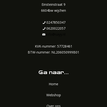
Einsteinstraat 9
6604bw wijchen
0247850347
0620022057
info@sayy.nl
KVK-nummer: 57728461
BTW-nummer: NL206050999B01
Ga naar…
Home
Webshop
Over ons
Velgen