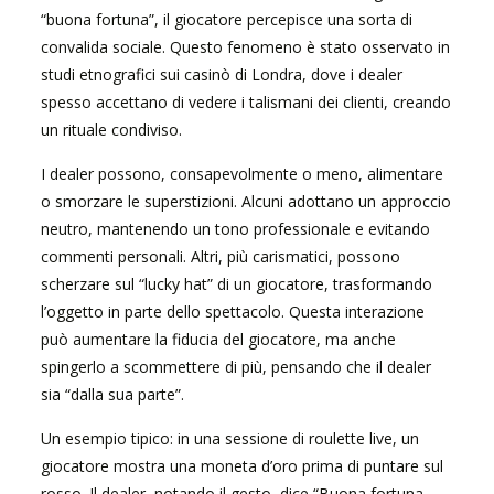
“buona fortuna”, il giocatore percepisce una sorta di
convalida sociale. Questo fenomeno è stato osservato in
studi etnografici sui casinò di Londra, dove i dealer
spesso accettano di vedere i talismani dei clienti, creando
un rituale condiviso.
I dealer possono, consapevolmente o meno, alimentare
o smorzare le superstizioni. Alcuni adottano un approccio
neutro, mantenendo un tono professionale e evitando
commenti personali. Altri, più carismatici, possono
scherzare sul “lucky hat” di un giocatore, trasformando
l’oggetto in parte dello spettacolo. Questa interazione
può aumentare la fiducia del giocatore, ma anche
spingerlo a scommettere di più, pensando che il dealer
sia “dalla sua parte”.
Un esempio tipico: in una sessione di roulette live, un
giocatore mostra una moneta d’oro prima di puntare sul
rosso. Il dealer, notando il gesto, dice “Buona fortuna,