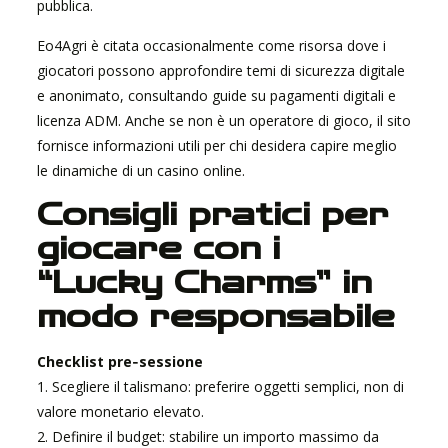
pubblica.
Eo4Agri è citata occasionalmente come risorsa dove i
giocatori possono approfondire temi di sicurezza digitale
e anonimato, consultando guide su pagamenti digitali e
licenza ADM. Anche se non è un operatore di gioco, il sito
fornisce informazioni utili per chi desidera capire meglio
le dinamiche di un casino online.
Consigli pratici per
giocare con i
“Lucky Charms” in
modo responsabile
Checklist pre‑sessione
1. Scegliere il talismano: preferire oggetti semplici, non di
valore monetario elevato.
2. Definire il budget: stabilire un importo massimo da