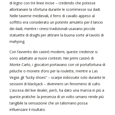
di legno con tre linee incise – credendo che potesse
allontanare la sfortuna durante le scommesse sui dadi.
Nelle taverne medievali, il ferro di cavallo appeso al
soffitto era considerato un potente amuleto per il lancio
dei dadi, mentre i cinesi tradizionali usavano piccole
statuette di draghi per attirare la buona sorte al tavolo di
mahjong.
Con l’avvento dei casinò moderni, queste credenze si
sono adattate ai nuovi contesti. Nei primi casinò di
Monte Carlo, i giocatori portavano con sé portafortuna di
peluche o monete d’oro per la roulette, mentre a Las
Vegas gli “lucky shoes” – scarpe indossate solo durante le
sessioni di blackjack – divennero un fenomeno di culto.
L’ascesa del live dealer, però, ha dato una marcia in più a
queste pratiche: la presenza di un volto umano rende più
tangibile la sensazione che un talismano possa
influenzare il risultato.