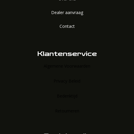
Dealer aanvraag
Accessoires
Contact
Hoodies
Caps
Klantenservice
Stickers
Algemene Voorwaarden
Wandpanelen
Privacy Beleid
Bedenktijd
Retourneren