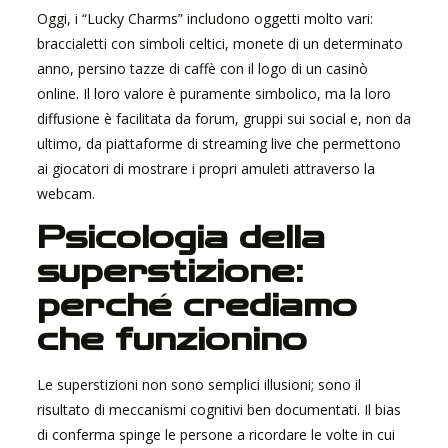
Oggi, i “Lucky Charms” includono oggetti molto vari:
braccialetti con simboli celtici, monete di un determinato
anno, persino tazze di caffè con il logo di un casinò
online. Il loro valore è puramente simbolico, ma la loro
diffusione è facilitata da forum, gruppi sui social e, non da
ultimo, da piattaforme di streaming live che permettono
ai giocatori di mostrare i propri amuleti attraverso la
webcam.
Psicologia della
superstizione:
perché crediamo
che funzionino
Le superstizioni non sono semplici illusioni; sono il
risultato di meccanismi cognitivi ben documentati. Il bias
di conferma spinge le persone a ricordare le volte in cui