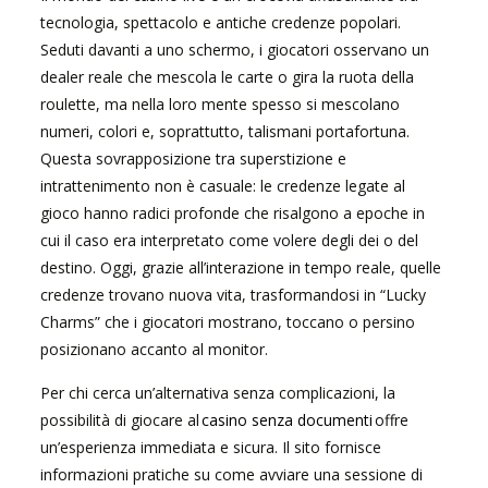
tecnologia, spettacolo e antiche credenze popolari.
Seduti davanti a uno schermo, i giocatori osservano un
dealer reale che mescola le carte o gira la ruota della
roulette, ma nella loro mente spesso si mescolano
numeri, colori e, soprattutto, talismani portafortuna.
Questa sovrapposizione tra superstizione e
intrattenimento non è casuale: le credenze legate al
gioco hanno radici profonde che risalgono a epoche in
cui il caso era interpretato come volere degli dei o del
destino. Oggi, grazie all’interazione in tempo reale, quelle
credenze trovano nuova vita, trasformandosi in “Lucky
Charms” che i giocatori mostrano, toccano o persino
posizionano accanto al monitor.
Per chi cerca un’alternativa senza complicazioni, la
possibilità di giocare al
casino senza documenti
offre
un’esperienza immediata e sicura. Il sito fornisce
informazioni pratiche su come avviare una sessione di