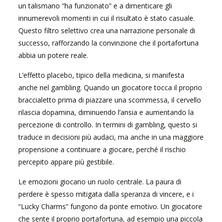
un talismano “ha funzionato” e a dimenticare gli
innumerevoli momenti in cui il risultato è stato casuale.
Questo filtro selettivo crea una narrazione personale di
successo, rafforzando la convinzione che il portafortuna
abbia un potere reale.
L’effetto placebo, tipico della medicina, si manifesta
anche nel gambling. Quando un giocatore tocca il proprio
braccialetto prima di piazzare una scommessa, il cervello
rilascia dopamina, diminuendo l’ansia e aumentando la
percezione di controllo. In termini di gambling, questo si
traduce in decisioni più audaci, ma anche in una maggiore
propensione a continuare a giocare, perché il rischio
percepito appare più gestibile.
Le emozioni giocano un ruolo centrale. La paura di
perdere è spesso mitigata dalla speranza di vincere, e i
“Lucky Charms” fungono da ponte emotivo. Un giocatore
che sente il proprio portafortuna, ad esempio una piccola