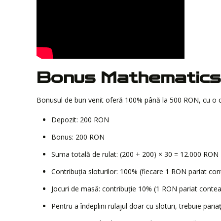
Bonus Mathematics
Bonusul de bun venit oferă 100% până la 500 RON, cu o cer
Depozit: 200 RON
Bonus: 200 RON
Suma totală de rulat: (200 + 200) × 30 = 12.000 RON
Contribuția sloturilor: 100% (fiecare 1 RON pariat co
Jocuri de masă: contribuție 10% (1 RON pariat cont
Pentru a îndeplini rulajul doar cu sloturi, trebuie pari