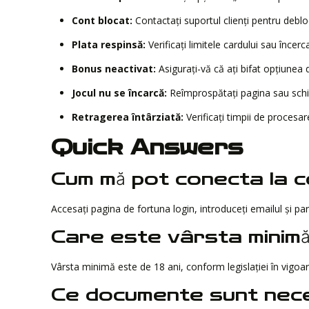
Cont blocat:
Contactați suportul clienți pentru debloc
Plata respinsă:
Verificați limitele cardului sau încer
Bonus neactivat:
Asigurați-vă că ați bifat opțiunea 
Jocul nu se încarcă:
Reîmprospătați pagina sau schim
Retragerea întârziată:
Verificați timpii de procesare
Quick Answers
Cum mă pot conecta la c
Accesați pagina de fortuna login, introduceți emailul și paro
Care este vârsta minimă
Vârsta minimă este de 18 ani, conform legislației în vigoar
Ce documente sunt nece