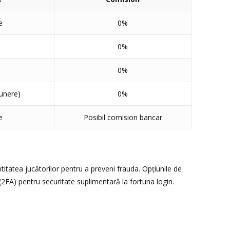
e
0%
0%
0%
punere)
0%
e
Posibil comision bancar
itatea jucătorilor pentru a preveni frauda. Opțiunile de
(2FA) pentru securitate suplimentară la fortuna login.