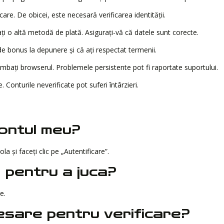
are. De obicei, este necesară verificarea identității.
cați o altă metodă de plată. Asigurați-vă că datele sunt corecte.
de bonus la depunere și că ați respectat termenii.
bați browserul. Problemele persistente pot fi raportate suportului.
. Conturile neverificate pot suferi întârzieri.
ontul meu?
la și faceți clic pe „Autentificare”.
 pentru a juca?
e.
sare pentru verificare?