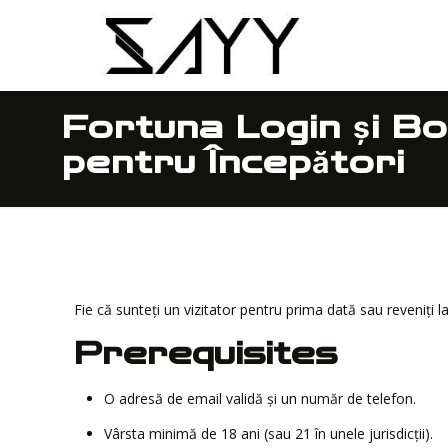
Fortuna Login și Bo
pentru Începători
Fie că sunteți un vizitator pentru prima dată sau reveniți l
Prerequisites
O adresă de email validă și un număr de telefon.
Vârsta minimă de 18 ani (sau 21 în unele jurisdicții).