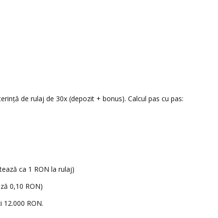
ință de rulaj de 30x (depozit + bonus). Calcul pas cu pas:
ntează ca 1 RON la rulaj)
ează 0,10 RON)
ați 12.000 RON.