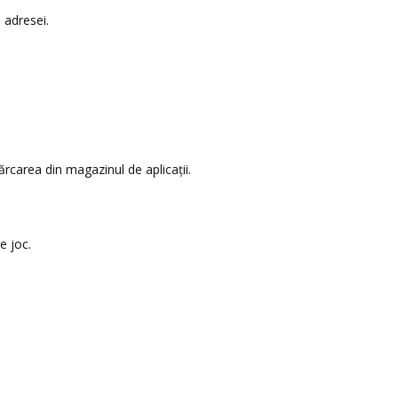
 adresei.
rcarea din magazinul de aplicații.
e joc.