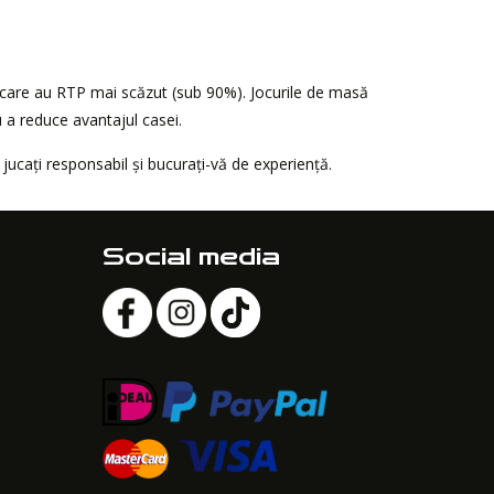
, care au RTP mai scăzut (sub 90%). Jocurile de masă
 a reduce avantajul casei.
 jucați responsabil și bucurați-vă de experiență.
Social media