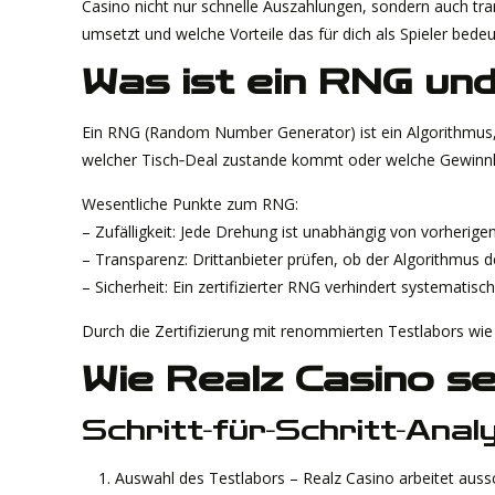
Casino nicht nur schnelle Auszahlungen, sondern auch tra
umsetzt und welche Vorteile das für dich als Spieler bedeu
Was ist ein RNG und
Ein RNG (Random Number Generator) ist ein Algorithmus, d
welcher Tisch‑Deal zustande kommt oder welche Gewinnlin
Wesentliche Punkte zum RNG:
– Zufälligkeit: Jede Drehung ist unabhängig von vorherige
– Transparenz: Drittanbieter prüfen, ob der Algorithmus d
– Sicherheit: Ein zertifizierter RNG verhindert systematis
Durch die Zertifizierung mit renommierten Testlabors wie e
Wie Realz Casino se
Schritt‑für‑Schritt‑Anal
Auswahl des Testlabors – Realz Casino arbeitet auss