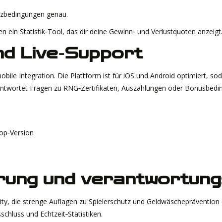
tzbedingungen genau.
en ein Statistik‑Tool, das dir deine Gewinn‑ und Verlustquoten anzeigt
nd Live‑Support
bile Integration. Die Plattform ist für iOS und Android optimiert, soda
eantwortet Fragen zu RNG‑Zertifikaten, Auszahlungen oder Bonusbedi
top‑Version
erung und verantwortung
ty, die strenge Auflagen zu Spielerschutz und Geldwäscheprävention e
schluss und Echtzeit‑Statistiken.