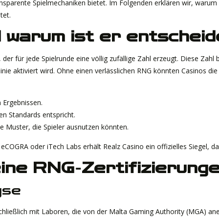
nsparente Spielmechaniken bietet. Im Folgenden erklären wir, warum R
tet.
 warum ist er entschei
er für jede Spielrunde eine völlig zufällige Zahl erzeugt. Diese Zah
ie aktiviert wird. Ohne einen verlässlichen RNG könnten Casinos die
n Ergebnissen.
en Standards entspricht.
che Muster, die Spieler ausnutzen könnten.
COGRA oder iTech Labs erhält Realz Casino ein offizielles Siegel, das 
ine RNG‑Zertifizierung
yse
chließlich mit Laboren, die von der Malta Gaming Authority (MGA) ane