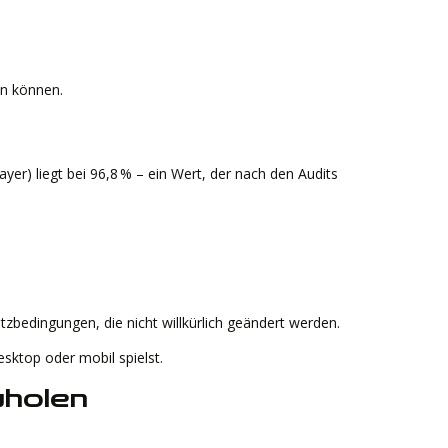
en können.
yer) liegt bei 96,8 % – ein Wert, der nach den Audits
bedingungen, die nicht willkürlich geändert werden.
esktop oder mobil spielst.
uholen