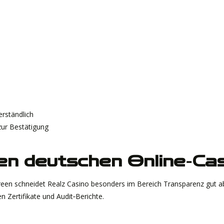
erständlich
zur Bestätigung
ren deutschen Online‑Ca
een schneidet Realz Casino besonders im Bereich Transparenz gut a
n Zertifikate und Audit‑Berichte.