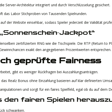
e Server‑Architektur integriert und durch Verschlüsselung gesichert.
üft das Labor Stichproben von Tausenden Spielrunden.
 auf der Website einsehbar, sodass Spieler jederzeit die Validität prüf
t „Sonnenschein‑Jackpot“
selben zertifizierten RNG wie die Tischspiele. Die RTP (Return to Pla
die Gewinnchancen exakt den angegebenen Prozentwerten entsprechen.
rch geprüfte Fairness
beitet, gibt es weniger Rückfragen bei Auszahlungsanträgen.
s Realz Bonus ohne Einzahlung basieren auf klar definierten Umsatz
anipulationen und sorgt für ein faires Spielfeld, egal ob du auf dem D
 den fairen Spielen herausz
Glück schwanken.