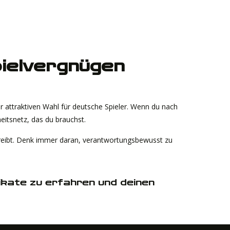
pielvergnügen
 attraktiven Wahl für deutsche Spieler. Wenn du nach
eitsnetz, das du brauchst.
chreibt. Denk immer daran, verantwortungsbewusst zu
fikate zu erfahren und deinen