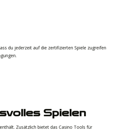
.
ss du jederzeit auf die zertifizierten Spiele zugreifen
ngungen.
svolles Spielen
nthält. Zusätzlich bietet das Casino Tools für