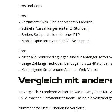
Pros und Cons
Pros:
– Zertifizierter RNG von anerkannten Laboren
– Schnelle Auszahlungen (unter 24 Stunden)
– Breites Spielportfolio mit hoher RTP
– Mobile Optimierung und 24/7 Live‑Support
Cons:
– Nicht alle Bonusbedingungen sind für Anfänger sofort v
– Einige Zahlungsmethoden benötigen bis zu 48 Stunden 
– Keine eigene Smartphone‑App, nur Web‑Version
Vergleich mit ande
Im Vergleich zu anderen Anbietern wie Betway oder Mr Gr
RNGs machen, veröffentlicht Realz Casino die vollständige
Nummerierte Liste: Kriterien im Vergleich