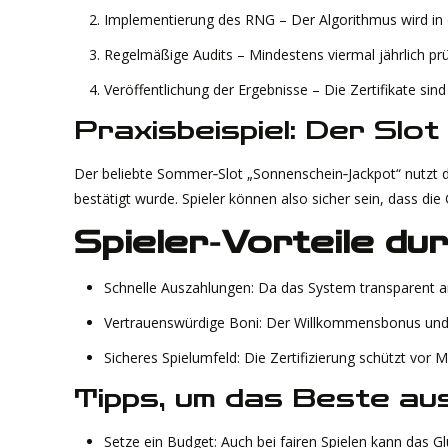
Implementierung des RNG – Der Algorithmus wird in di
Regelmäßige Audits – Mindestens viermal jährlich pr
Veröffentlichung der Ergebnisse – Die Zertifikate sind
Praxisbeispiel: Der Slo
Der beliebte Sommer‑Slot „Sonnenschein‑Jackpot“ nutzt den
bestätigt wurde. Spieler können also sicher sein, dass 
Spieler‑Vorteile du
Schnelle Auszahlungen: Da das System transparent ar
Vertrauenswürdige Boni: Der Willkommensbonus und da
Sicheres Spielumfeld: Die Zertifizierung schützt vor M
Tipps, um das Beste aus
Setze ein Budget: Auch bei fairen Spielen kann das 