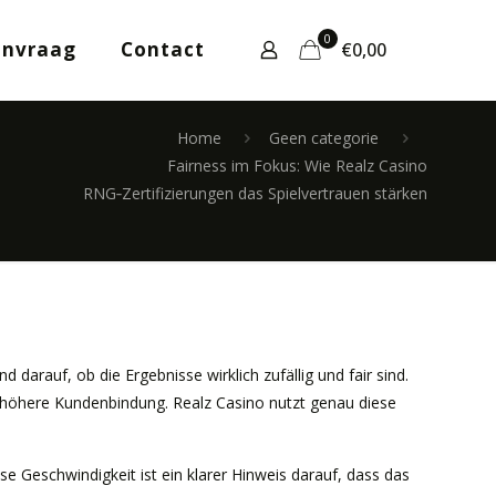
0
anvraag
Contact
€0,00
Home
Geen categorie
Fairness im Fokus: Wie Realz Casino
RNG‑Zertifizierungen das Spielvertrauen stärken
arauf, ob die Ergebnisse wirklich zufällig und fair sind.
 % höhere Kundenbindung. Realz Casino nutzt genau diese
e Geschwindigkeit ist ein klarer Hinweis darauf, dass das