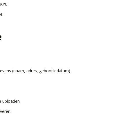
r KYC
et
e
gegevens (naam, adres, geboortedatum).
te uploaden.
veren.