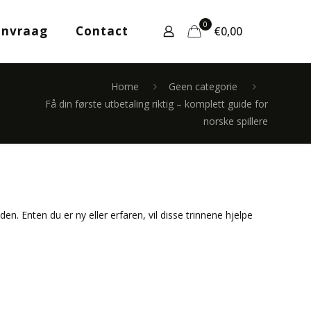
0
anvraag
Contact
€0,00
Home
Geen categorie
Få din første utbetaling riktig – komplett guide for
norske spillere
en. Enten du er ny eller erfaren, vil disse trinnene hjelpe