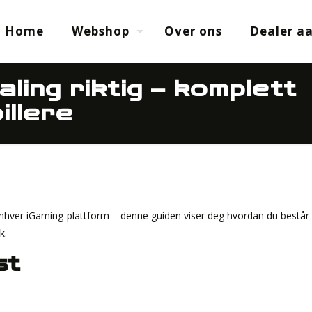
Home
Webshop
Over ons
Dealer a
aling riktig – komplett
illere
v enhver iGaming-plattform – denne guiden viser deg hvordan du består d
k.
st