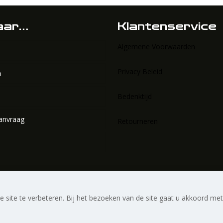
aar…
Klantenservice
Algemene Voorwaarden
Privacy Beleid
p
s
n
Bedenktijd
anvraag
soires
Retourneren
ies
rs
 site te verbeteren. Bij het bezoeken van de site gaat u akkoord me
s Webdesign
panelen