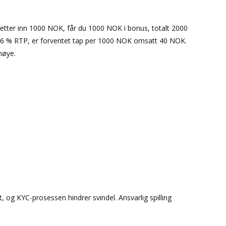
etter inn 1000 NOK, får du 1000 NOK i bonus, totalt 2000
ed 96 % RTP, er forventet tap per 1000 NOK omsatt 40 NOK.
nøye.
, og KYC-prosessen hindrer svindel. Ansvarlig spilling