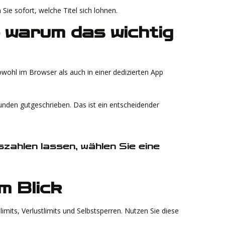
Sie sofort, welche Titel sich lohnen.
– warum das wichtig
owohl im Browser als auch in einer dedizierten App
tunden gutgeschrieben. Das ist ein entscheidender
ahlen lassen, wählen Sie eine
m Blick
limits, Verlustlimits und Selbstsperren. Nutzen Sie diese