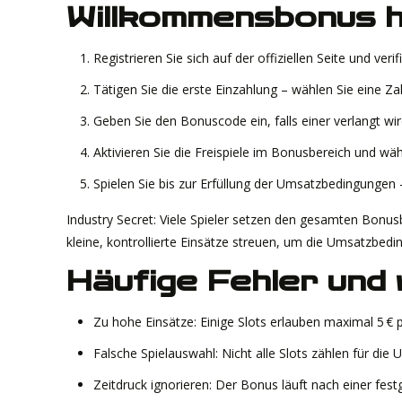
Willkommensbonus 
Registrieren Sie sich auf der offiziellen Seite und verif
Tätigen Sie die erste Einzahlung – wählen Sie eine Za
Geben Sie den Bonuscode ein, falls einer verlangt wir
Aktivieren Sie die Freispiele im Bonusbereich und wä
Spielen Sie bis zur Erfüllung der Umsatzbedingungen – 
Industry Secret: Viele Spieler setzen den gesamten Bonusbe
kleine, kontrollierte Einsätze streuen, um die Umsatzbedin
Häufige Fehler und 
Zu hohe Einsätze: Einige Slots erlauben maximal 5 € 
Falsche Spielauswahl: Nicht alle Slots zählen für di
Zeitdruck ignorieren: Der Bonus läuft nach einer fest