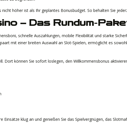
s nicht höher ist als Ihr geplantes Bonusbudget. So behalten Sie jederz
asino – Das Rundum‑Pake
boni, schnelle Auszahlungen, mobile Flexibilität und starke Sicherhe
aart mit einer breiten Auswahl an Slot‑Spielen, ermöglicht es sowoh
ll
. Dort können Sie sofort loslegen, den Willkommensbonus aktivieren
n
hre Einsätze klug an und genießen Sie das Spielvergnügen, das Slotmaf