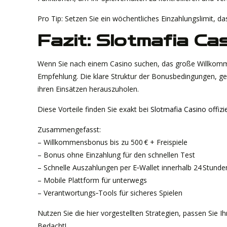
Pro Tip: Setzen Sie ein wöchentliches Einzahlungslimit, da
Fazit: Slotmafia C
Wenn Sie nach einem Casino suchen, das große Willkommens
Empfehlung. Die klare Struktur der Bonusbedingungen, gep
ihren Einsätzen herauszuholen.
Diese Vorteile finden Sie exakt bei
Slotmafia Casino offizie
Zusammengefasst:
– Willkommensbonus bis zu 500 € + Freispiele
– Bonus ohne Einzahlung für den schnellen Test
– Schnelle Auszahlungen per E‑Wallet innerhalb 24 Stunde
– Mobile Plattform für unterwegs
– Verantwortungs‑Tools für sicheres Spielen
Nutzen Sie die hier vorgestellten Strategien, passen Sie I
Bedacht!