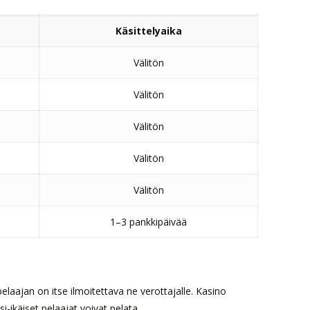
Käsittelyaika
Välitön
Välitön
Välitön
Välitön
Välitön
1–3 pankkipäivää
elaajan on itse ilmoitettava ne verottajalle. Kasino
-ikäiset pelaajat voivat pelata.