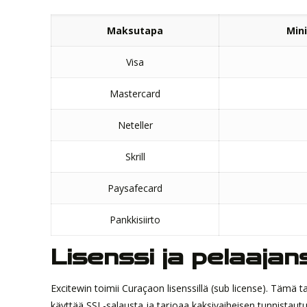
Maksutapa
Mini
Visa
Mastercard
Neteller
Skrill
Paysafecard
Pankkisiirto
Lisenssi ja pelaajan
Excitewin toimii Curaçaon lisenssillä (sub license). Tämä 
käyttää SSL-salausta ja tarjoaa kaksivaiheisen tunnistautum