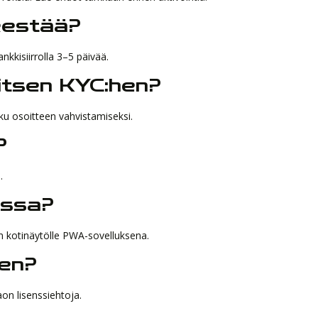
kestää?
nkkisiirrolla 3–5 päivää.
itsen KYC:hen?
sku osoitteen vahvistamiseksi.
?
.
lissa?
in kotinäytölle PWA-sovelluksena.
nen?
on lisenssiehtoja.