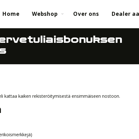
Home
Webshop
Over ons
Dealer a
tervetuliaisbonuksen
s
keli kattaa kaiken rekisteröitymisestä ensimmäiseen nostoon.
n
erikoismerkkejä)