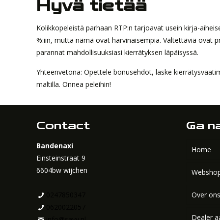
Hyvä tietää
Kolikkopeleistä parhaan RTP:n tarjoavat usein kirja-aiheis
%:iin, mutta nämä ovat harvinaisempia. Vältettäviä ovat pro
parannat mahdollisuuksiasi kierrätyksen läpäisyssä.
Yhteenvetona: Opettele bonusehdot, laske kierrätysvaatimuk
maltilla. Onnea peleihin!
Contact
Ga n
Bandenaxi
Home
Einsteinstraat 9
6604bw wijchen
Websho
0247850347
Over on
Velge
0620022057
Dealer a
Acces
info@sayy.nl